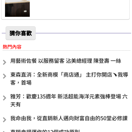
猜你喜歡
熱門內容
用藝術佐餐 以服務留客 沾美總經理 陳登壽 一絲
東森直消：全新商模「商店通」 主打你開店﹅我導
客，首場
雅芳：歡慶135週年 新活超能海洋元素強棒登場 六
天有
我命由我，從直銷新人邁向財富自由的50堂必修課
直銷會場運作的12個成功原則