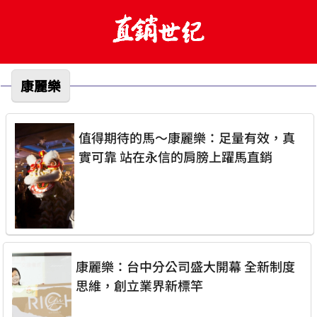
康麗樂
值得期待的馬～康麗樂：足量有效，真
實可靠 站在永信的肩膀上躍馬直銷
康麗樂：台中分公司盛大開幕 全新制度
思維，創立業界新標竿