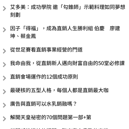
艾多美：成功學院 邀「勾錐師」示範料理如同夢想
刻劃
因子「得福」，成為直銷人生勝利組 伯慶 廖建
坤、蔡金鳳
從世足賽看直銷事業經營的門道
我命由我，從直銷新人邁向財富自由的50堂必修課
直銷會場運作的12個成功原則
最硬核的五型人格，每個人都是直銷最大咖
廣告與直銷可以水乳銷融嗎？
解開天皇祕密的70個問題第一部+第