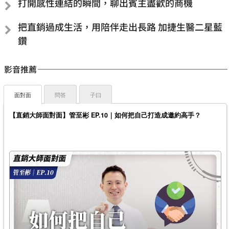
打開感性連結的瞬間，聊出賓主盡歡的商機
把直銷過成生活，用陪伴走出長路 加捷生醫二星藍
鑽
影音推薦
面對面
問答
子曰
【直銷大師面對面】管至彬 EP.10｜如何把自己打造成邀約高手？