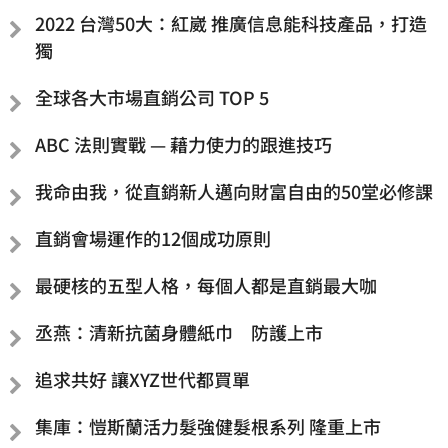
2022 台灣50大：紅崴 推廣信息能科技產品，打造
獨
全球各大市場直銷公司 TOP 5
ABC 法則實戰 — 藉力使力的跟進技巧
我命由我，從直銷新人邁向財富自由的50堂必修課
直銷會場運作的12個成功原則
最硬核的五型人格，每個人都是直銷最大咖
丞燕：清新抗菌身體紙巾 防護上市
追求共好 讓XYZ世代都買單
集庫：愷斯蘭活力髮強健髮根系列 隆重上市