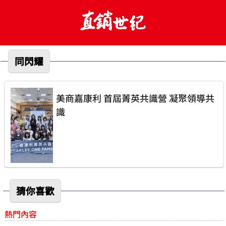
同閃耀
美商嘉康利 首屆菁英共識營 凝聚領導共
識
猜你喜歡
熱門內容