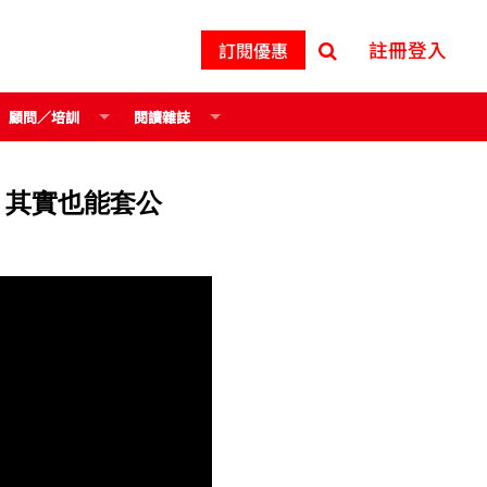
註冊登入
訂閱優惠
顧問／培訓
閱讀雜誌
，其實也能套公