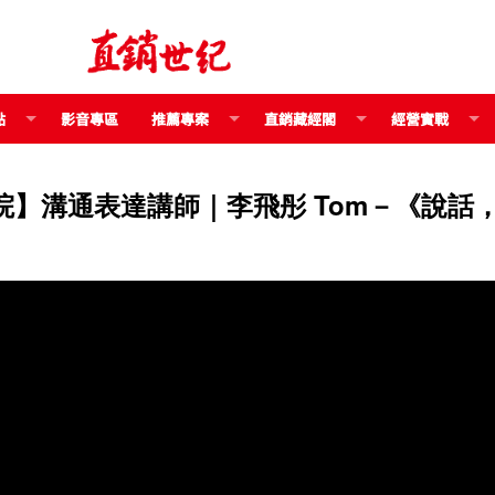
點
影音專區
推薦專案
直銷藏經閣
經營實戰
院】溝通表達講師｜李飛彤 Tom－《說話