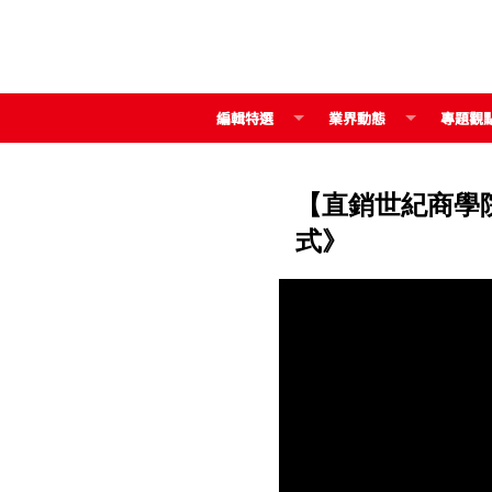
編輯特選
業界動態
專題觀
【直銷世紀商學
式》