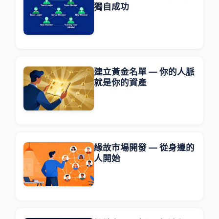
獨自成功
建立黃金名單 — 你的人脈
就是你的資產
緣故市場開發 — 從身邊的
人開始