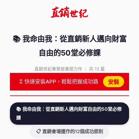
📚 我命由我：從直銷新人邁向財富
自由的50堂必修課
直銷世紀專案部重磅力作 ｜ 共 13 篇
快速安裝APP，輕鬆把握成功路
安裝
📚 我命由我：從直銷新人邁向財富自由的50堂必修
課
📋 直銷會場運作的12個成功原則