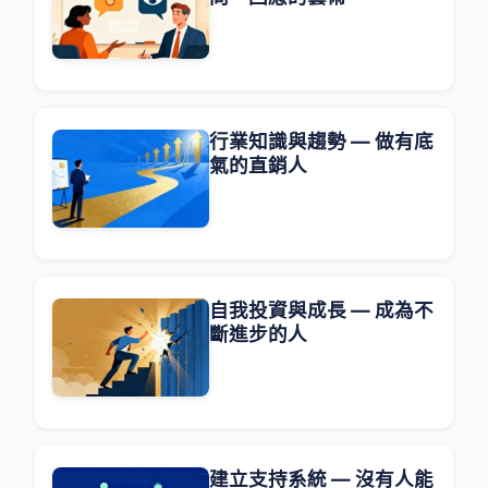
行業知識與趨勢 — 做有底
氣的直銷人
自我投資與成長 — 成為不
斷進步的人
建立支持系統 — 沒有人能