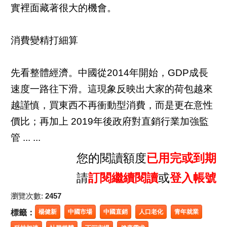
實裡面藏著很大的機會。
消費變精打細算
先看整體經濟。中國從2014年開始，GDP成長
速度一路往下滑。這現象反映出大家的荷包越來
越謹慎，買東西不再衝動型消費，而是更在意性
價比；再加上 2019年後政府對直銷行業加強監
管 ... ...
您的閱讀額度
已用完或到期
請
訂閱繼續閱讀
或
登入帳號
瀏覽次數:
2457
標籤：
楊健新
中國市場
中國直銷
人口老化
青年就業