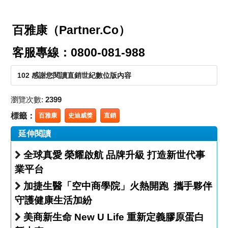
百雅康（Partner.Co）
客服專線：0800-081-988
102 感謝您閱讀直銷世紀數位版內容
瀏覽次數:
2399
標籤：
百雅康
史迪威獎
直銷
延伸閱讀
全球真愛 榮耀啟航 品牌升級 打造新世代事
業平台
加捷生醫「空中商學院」火熱開跑 攜手夥伴
守護健康生活加紛
美商新生命 New U Life 重新定義膠原蛋白