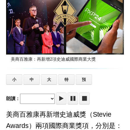
美商百雅康：再新增2項史迪威國際商業大獎
小
中
大
特
預
朗讀：
美商百雅康再新增史迪威獎（Stevie
Awards）兩項國際商業獎項，分別是：