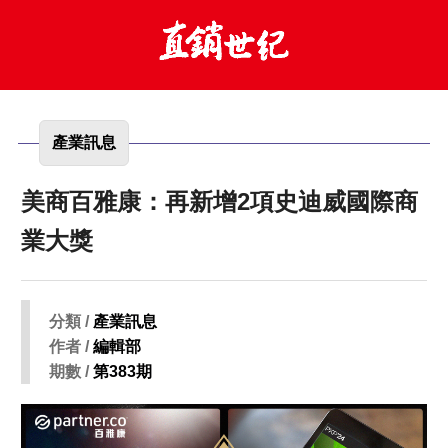
產業訊息
美商百雅康：再新增2項史迪威國際商
業大獎
分類 /
產業訊息
作者 /
編輯部
期數 /
第383期