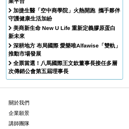
業平台
加捷生醫「空中商學院」火熱開跑 攜手夥伴
守護健康生活加紛
美商新生命 New U Life 重新定義膠原蛋白
新未來
深耕地方 布局國際 愛樂唯Alfawise「雙軌」
推動市場發展
全票當選！八馬國際王文欽董事長接任多層
次傳銷公會第五屆理事長
關於我們
企業願景
講師團隊