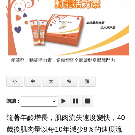
愛菲亞：動能活力素，逆轉體弱全面啟動身體戰鬥力
小
中
大
特
預
朗讀：
隨著年齡增長，肌肉流失速度變快，40
歲後肌肉量以每10年減少8％的速度流