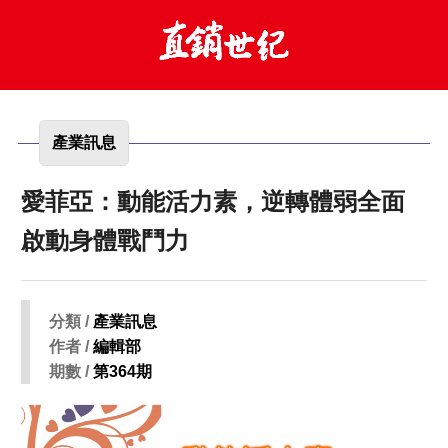
產業訊息
愛菲亞：動能活力素，逆轉體弱全面
啟動身體戰鬥力
分類 /
產業訊息
作者 /
編輯部
期數 /
第364期