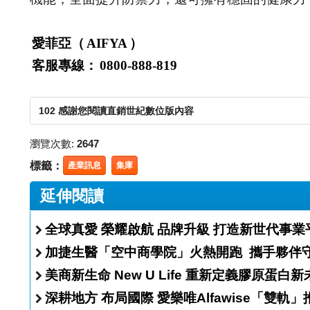
愛菲亞（
AIFYA
）
客服專線：
0800-888-819
102 感謝您閱讀直銷世紀數位版內容
瀏覽次數:
2647
標籤：
產業訊息
集庫
延伸閱讀
全球真愛 榮耀啟航 品牌升級 打造新世代事
加捷生醫「空中商學院
美商新生命 New U Life 重新定義膠原蛋
深耕地方 布局國際 愛樂唯Alfawise