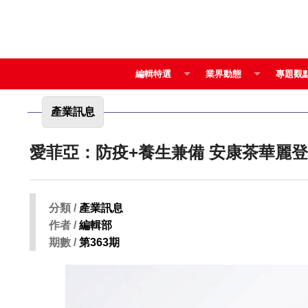
編輯特選
業界動態
專題觀
產業訊息
愛菲亞：防疫+養生兼備 安康茶華
分類 /
產業訊息
作者 /
編輯部
期數 /
第363期