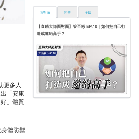
面對面
問答
子曰
【直銷大師面對面】管至彬 EP.10｜如何把自己打
造成邀約高手？
助更多人
推出「安康
「好」體質
化身體防禦