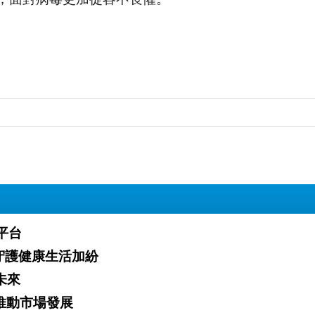
業平台
」火熱開跑 攜手夥伴守護健康生活加紛
白新未來
「雙軌」推動市場發展