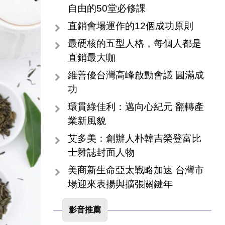
自由的50堂必修課
直銷會場運作的12個成功原則
最硬核的五型人格，每個人都是
直銷最大咖
維善優台灣高峰啟動會議 圓滿成
功
環貫綠佳利：邁向心紀元 翻轉產
業新風貌
艾多美：創辦人朴韓吉榮登富比
士雜誌封面人物
美商新生命亞太戰略加速 台灣市
場迎來表揚與擴張關鍵年
影音推薦