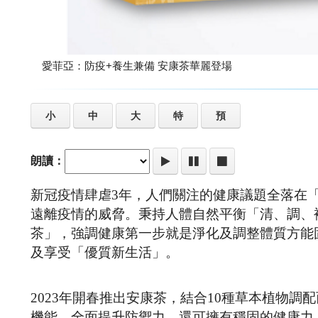
愛菲亞：防疫+養生兼備 安康茶華麗登場
小
中
大
特
預
朗讀：
新冠疫情肆虐3年，人們關注的健康議題全落在
遠離疫情的威脅。秉持人體自然平衡「清、調、
茶」，強調健康第一步就是淨化及調整體質方能
及享受「優質新生活」。
2023年開春推出安康茶，結合10種草本植物
機能，全面提升防禦力，還可擁有穩固的健康力