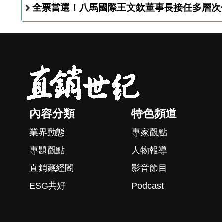
全票當選！八馬國際王文欽董事長接任多層次
內容分類
特色頻道
業界動態
專家觀點
專題觀點
人物報導
直銷藏經閣
影音節目
ESG共好
Podcast