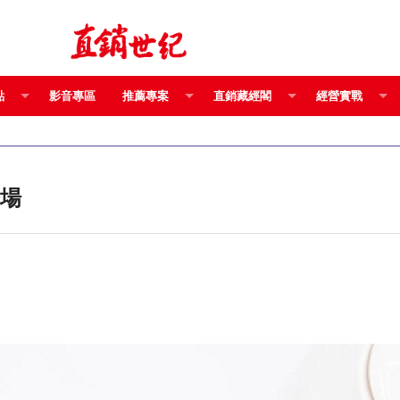
點
影音專區
推薦專案
直銷藏經閣
經營實戰
麗登場