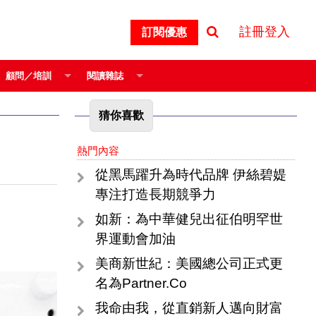
註冊登入
訂閱優惠
顧問／培訓
閱讀雜誌
猜你喜歡
熱門內容
從黑馬躍升為時代品牌 伊絲碧媞
專注打造長期競爭力
如新：為中華健兒出征伯明罕世
界運動會加油
美商新世紀：美國總公司正式更
名為Partner.Co
我命由我，從直銷新人邁向財富