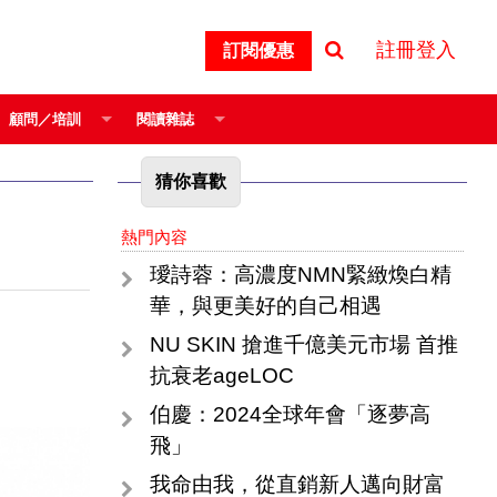
註冊登入
訂閱優惠
顧問／培訓
閱讀雜誌
猜你喜歡
熱門內容
璦詩蓉：高濃度NMN緊緻煥白精
華，與更美好的自己相遇
NU SKIN 搶進千億美元市場 首推
抗衰老ageLOC
伯慶：2024全球年會「逐夢高
飛」
我命由我，從直銷新人邁向財富