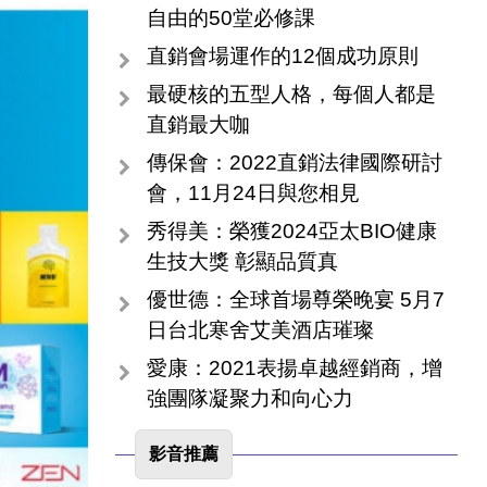
自由的50堂必修課
直銷會場運作的12個成功原則
最硬核的五型人格，每個人都是
直銷最大咖
傳保會：2022直銷法律國際研討
會，11月24日與您相見
秀得美：榮獲2024亞太BIO健康
生技大獎 彰顯品質真
優世德：全球首場尊榮晚宴 5月7
日台北寒舍艾美酒店璀璨
愛康：2021表揚卓越經銷商，增
強團隊凝聚力和向心力
影音推薦