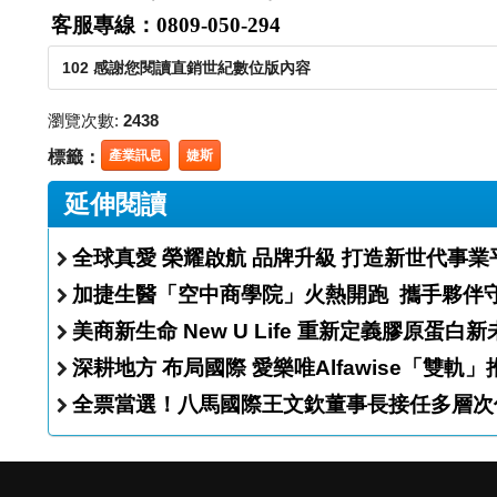
客服專線：0809-050-294
102 感謝您閱讀直銷世紀數位版內容
瀏覽次數:
2438
標籤：
產業訊息
婕斯
延伸閱讀
全球真愛 榮耀啟航 品牌升級 打造新世代事
加捷生醫「空中商學院
美商新生命 New U Life 重新定義膠原蛋
深耕地方 布局國際 愛樂唯Alfawise
全票當選！八馬國際王文欽董事長接任多層次