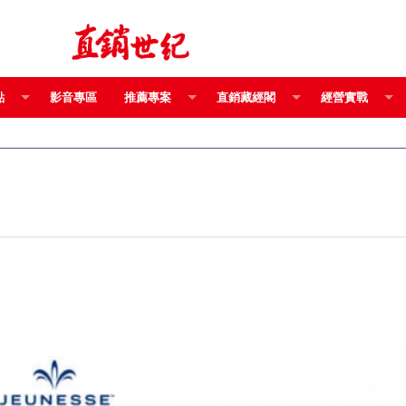
點
影音專區
推薦專案
直銷藏經閣
經營實戰