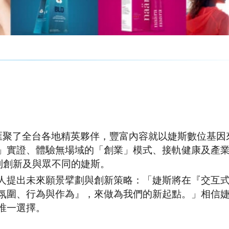
，匯聚了全台各地精英夥伴，豐富內容就以婕斯數位基因
」實證、體驗無場域的「創業」模式、接軌健康及產
到創新及與眾不同的婕斯。
人提出未來願景擘劃與創新策略：「婕斯將在『交互
氛圍、行為與作為』，來做為我們的新起點。」相信
唯一選擇。