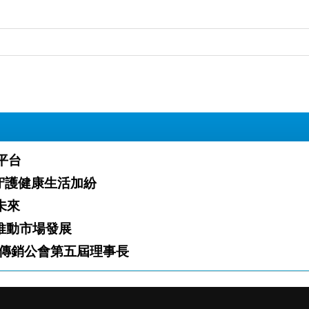
業平台
」火熱開跑 攜手夥伴守護健康生活加紛
白新未來
「雙軌」推動市場發展
傳銷公會第五屆理事長