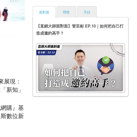
面對面
問答
子曰
【直銷大師面對面】管至彬 EP.10｜如何把自己打
造成邀約高手？
來展現：
業「新知」
式網購』基
婕斯數位新