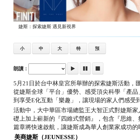
婕斯：探索婕斯 遇見新視界
小
中
大
特
預
朗讀：
5月21日於台中林皇宮所舉辦的探索婕斯活動
從婕斯全球「平台」優勢、感受頂尖科學「產品
到享受E化互動「樂趣」，讓現場的家人們感受
活動中，大中華區市場總監王大智正式對婕斯家
礎上加上嶄新的『四維式營銷』，包含『思維、
篇章將快速啟航，讓婕斯成為華人創業家成功的
美商婕斯（JEUNESSE）