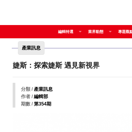
編輯特選
業界動態
專題觀
產業訊息
婕斯：探索婕斯 遇見新視界
分類 /
產業訊息
作者 /
編輯部
期數 /
第354期