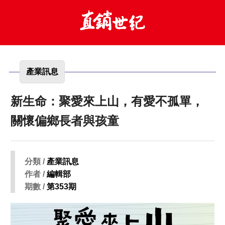
產業訊息
新生命：聚愛來上山，有愛不孤單，
關懷偏鄉長者與孩童
分類 /
產業訊息
作者 /
編輯部
期數 /
第353期