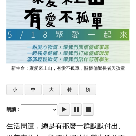
新生命：聚愛來上山，有愛不孤單，關懷偏鄉長者與孩童
小
中
大
特
預
朗讀：
生活周遭，總是有那麼一群默默付出、