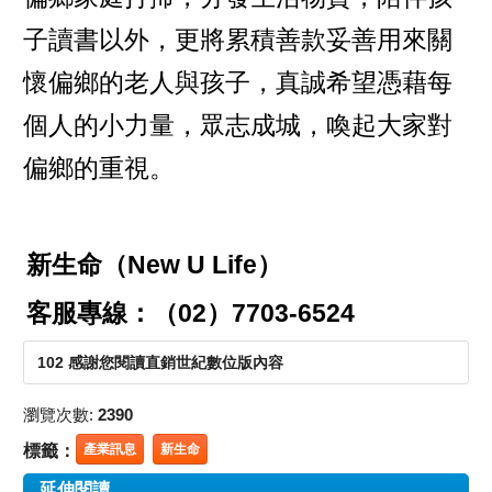
子讀書以外，更將累積善款妥善用來關
懷偏鄉的老人與孩子，真誠希望憑藉每
個人的小力量，眾志成城，喚起大家對
偏鄉的重視。
新生命（New U Life）
客服專線：（02）7703-6524
102 感謝您閱讀直銷世紀數位版內容
瀏覽次數:
2390
標籤：
產業訊息
新生命
延伸閱讀