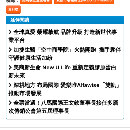
標籤：
美商慕立達愛睿希
紮根市場翱翔世界ROOTS + WINGS
泰利獎
延伸閱讀
全球真愛 榮耀啟航 品牌升級 打造新世代事
業平台
加捷生醫「空中商學院」火熱開跑 攜手夥伴
守護健康生活加紛
美商新生命 New U Life 重新定義膠原蛋白
新未來
深耕地方 布局國際 愛樂唯Alfawise「雙軌」
推動市場發展
全票當選！八馬國際王文欽董事長接任多層
次傳銷公會第五屆理事長