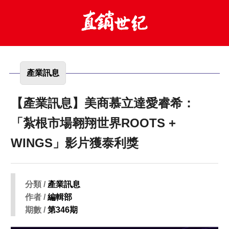
產業訊息
【產業訊息】美商慕立達愛睿希：
「紮根市場翱翔世界ROOTS +
WINGS」影片獲泰利獎
分類 /
產業訊息
作者 /
編輯部
期數 /
第346期