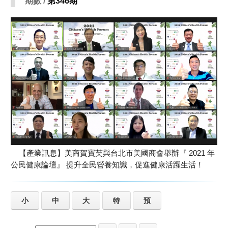
期數 /
第346期
【產業訊息】美商賀寶芙與台北市美國商會舉辦『 2021 年
公民健康論壇』 提升全民營養知識，促進健康活躍生活！
小
中
大
特
預