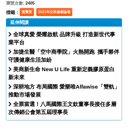
瀏覽次數:
2405
標籤：
賀寶芙
2021年公民健康論壇
延伸閱讀
全球真愛 榮耀啟航 品牌升級 打造新世代事
業平台
加捷生醫「空中商學院」火熱開跑 攜手夥伴
守護健康生活加紛
美商新生命 New U Life 重新定義膠原蛋白
新未來
深耕地方 布局國際 愛樂唯Alfawise「雙軌」
推動市場發展
全票當選！八馬國際王文欽董事長接任多層
次傳銷公會第五屆理事長