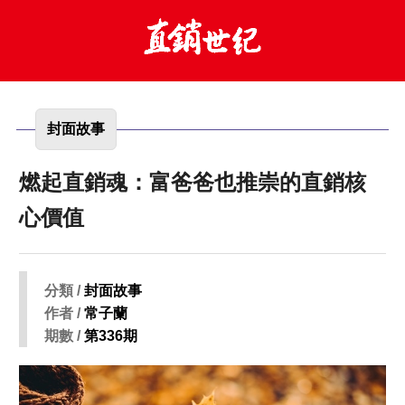
封面故事
燃起直銷魂：富爸爸也推崇的直銷核
心價值
分類 /
封面故事
作者 /
常子蘭
期數 /
第336期