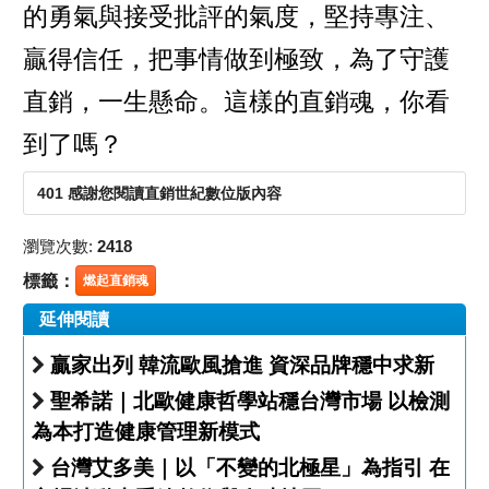
的勇氣與接受批評的氣度，堅持專注、
贏得信任，把事情做到極致，為了守護
直銷，一生懸命。這樣的直銷魂，你看
到了嗎？
401 感謝您閱讀直銷世紀數位版內容
瀏覽次數:
2418
標籤：
燃起直銷魂
延伸閱讀
贏家出列 韓流歐風搶進 資深品牌穩中求新
聖希諾｜北歐健康哲學站穩台灣市場 以檢測
為本打造健康管理新模式
台灣艾多美｜以「不變的北極星」為指引 在