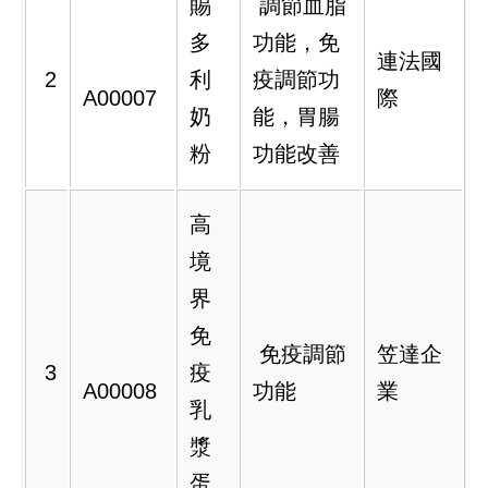
賜
調節血脂
多
功能，免
連法國
2
利
疫調節功
A00007
際
奶
能，胃腸
粉
功能改善
高
境
界
免
免疫調節
笠達企
3
疫
A00008
功能
業
乳
漿
蛋