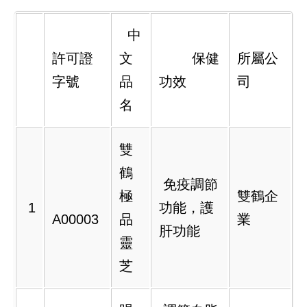
中
許可證
文
保健
所屬公
字號
品
功效
司
名
雙
鶴
免疫調節
極
雙鶴企
1
功能，護
A00003
品
業
肝功能
靈
芝