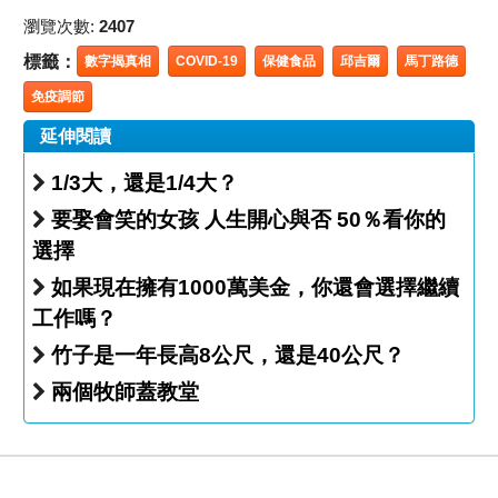
瀏覽次數:
2407
標籤：
數字揭真相
COVID-19
保健食品
邱吉爾
馬丁路德
免疫調節
延伸閱讀
1/3大，還是1/4大？
要娶會笑的女孩 人生開心與否 50％看你的
選擇
如果現在擁有1000萬美金，你還會選擇繼續
工作嗎？
竹子是一年長高8公尺，還是40公尺？
兩個牧師蓋教堂