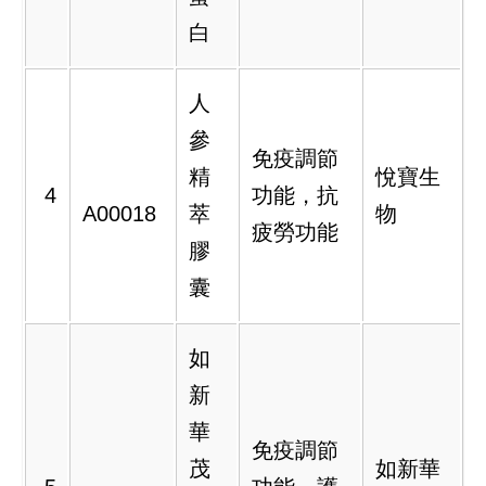
白
人
參
免疫調節
精
悅寶生
4
功能，抗
A00018
萃
物
疲勞功能
膠
囊
如
新
華
免疫調節
茂
如新華