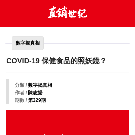
數字揭真相
COVID-19 保健食品的照妖鏡？
分類 /
數字揭真相
作者 /
陳志揚
期數 /
第329期