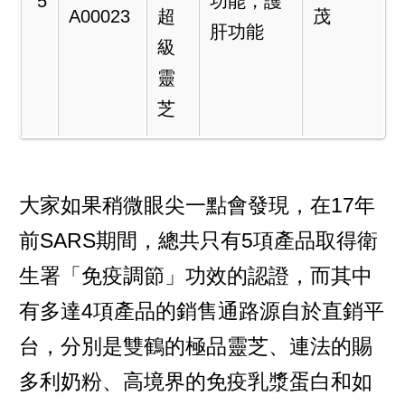
5
功能，護
A00023
超
茂
肝功能
級
靈
芝
大家如果稍微眼尖一點會發現，在17年
前SARS期間，總共只有5項產品取得衛
生署「免疫調節」功效的認證，而其中
有多達4項產品的銷售通路源自於直銷平
台，分別是雙鶴的極品靈芝、連法的賜
多利奶粉、高境界的免疫乳漿蛋白和如