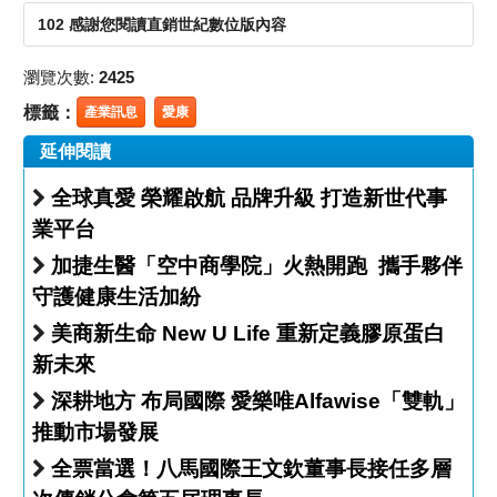
102 感謝您閱讀直銷世紀數位版內容
瀏覽次數:
2425
標籤：
產業訊息
愛康
延伸閱讀
全球真愛 榮耀啟航 品牌升級 打造新世代事
業平台
加捷生醫「空中商學院」火熱開跑 攜手夥伴
守護健康生活加紛
美商新生命 New U Life 重新定義膠原蛋白
新未來
深耕地方 布局國際 愛樂唯Alfawise「雙軌」
推動市場發展
全票當選！八馬國際王文欽董事長接任多層