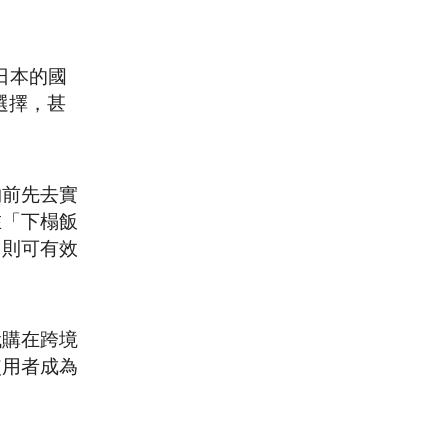
日本的國
選擇，甚
物前先去實
在「下榻飯
，則可有效
代購在跨境
使用者成為