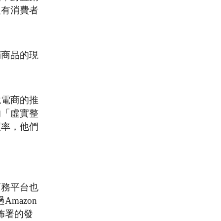
沒有消費者
銷商品的現
境電商的推
的「虛實整
頻率，他們
商務平台也
mazon
佈署的發