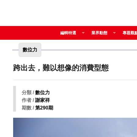
編輯特選
業界動態
專題觀
數位力
跨出去，難以想像的消費型態
分類 /
數位力
作者 /
謝家祥
期數 /
第290期