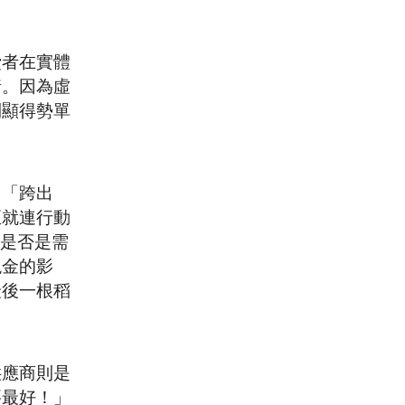
費者在實體
情。因為虛
則顯得勢單
，「跨出
至就連行動
斷是否是需
現金的影
最後一根稻
供應商則是
要最好！」