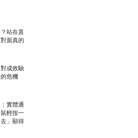
要？站在直
面對面真的
，對成效驗
樣的危機
上；實體通
滑鼠輕按一
出去」顯得