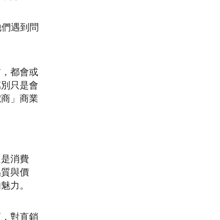
他們遇到問
前，都會或
萬別只是會
電商」商業
還是消費
品質與價
的魅力。
頭，對直銷