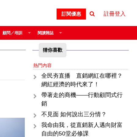
註冊登入
訂閱優惠
顧問／培訓
閱讀雜誌
猜你喜歡
熱門內容
全民夯直播 直銷網紅在哪裡？
網紅經濟的時代來了！
帶著走的商機——行動顧問式行
銷
不見面 如何說出三分情？
我命由我，從直銷新人邁向財富
自由的50堂必修課