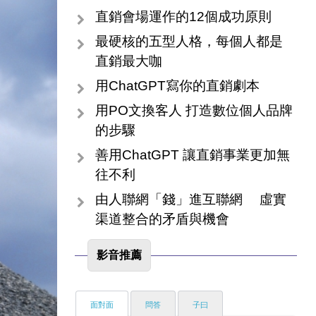
直銷會場運作的12個成功原則
最硬核的五型人格，每個人都是
直銷最大咖
用ChatGPT寫你的直銷劇本
用PO文換客人 打造數位個人品牌
的步驟
善用ChatGPT 讓直銷事業更加無
往不利
由人聯網「錢」進互聯網 虛實
渠道整合的矛盾與機會
影音推薦
面對面
問答
子曰