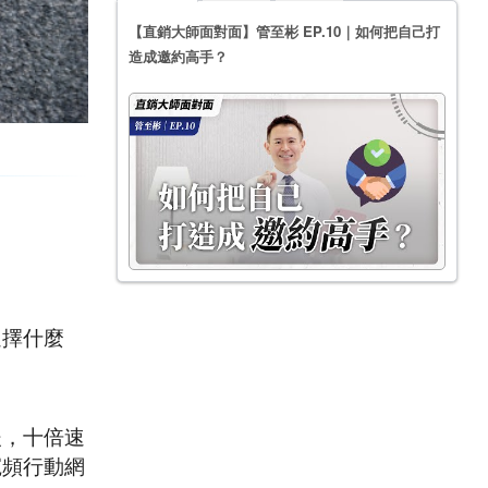
【直銷大師面對面】管至彬 EP.10｜如何把自己打
造成邀約高手？
選擇什麼
後，十倍速
寬頻行動網