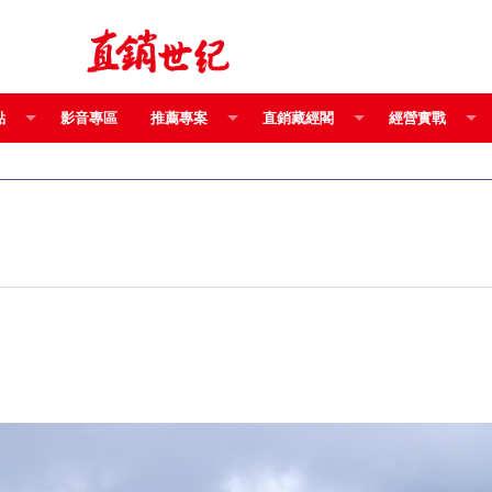
點
影音專區
推薦專案
直銷藏經閣
經營實戰