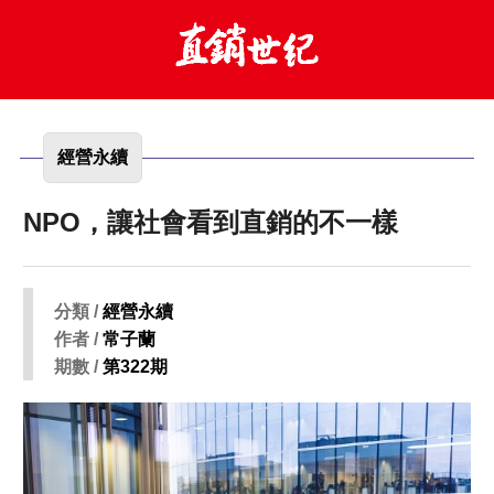
經營永續
NPO，讓社會看到直銷的不一樣
分類 /
經營永續
作者 /
常子蘭
期數 /
第322期