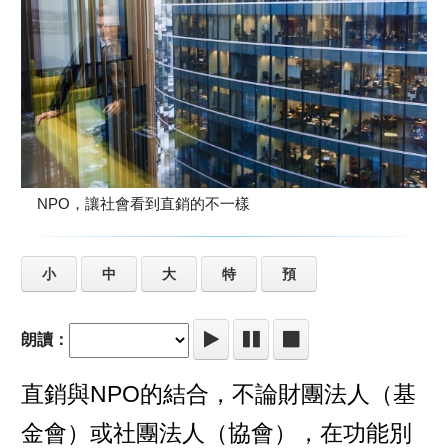
NPO，讓社會看到直銷的不一樣
小
中
大
特
預
朗讀：
直銷與NPO的結合，不論財團法人（基
金會）或社團法人（協會），在功能別