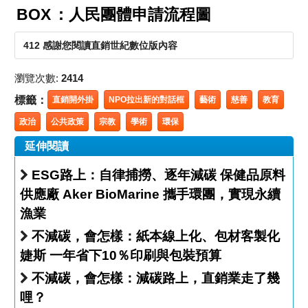
BOX
：人民團體申請流程圖
412 感謝您閱讀直銷世紀數位版內容
瀏覽次數:
2414
標籤：
直銷開外掛
NPO拉出新的對話框
藝術
慈善
教育
政治
公共政策
宗教
學術
環保
延伸閱讀
ESG路上：自律捕撈、逐年減碳 保健品原料
供應廠 Aker BioMarine 攜手環團，實現永續
漁業
不減碳，會怎樣：紙本線上化、包材客製化
婕斯 一年省下10％印刷與包裝預算
不減碳，會怎樣：減碳路上，直銷業走了幾
哩？