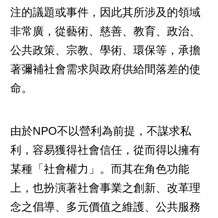
注的議題或事件，因此其所涉及的領域
非常廣，從
藝術
、
慈善
、
教育
、
政治
、
公共政策
、
宗教
、
學術
、
環保
等，承擔
著彌補社會需求與政府供給間落差的使
命。
由於NPO不以營利為前提，不謀求私
利，容易獲得社會信任，從而得以擁有
某種「社會權力」。而其在角色功能
上，也扮演著社會事業之創新、改革理
念之倡導、多元價值之維護、公共服務