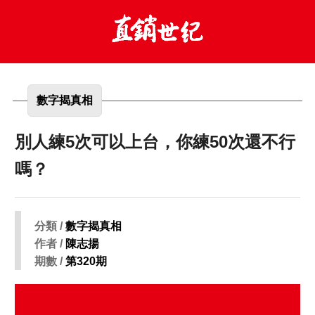
數字揭真相
別人練5次可以上台，你練50次還不行
嗎？
分類 /
數字揭真相
作者 /
陳志揚
期數 /
第320期