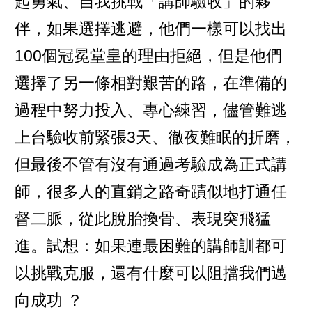
起勇氣、自我挑戰「講師驗收」的夥
伴，如果選擇逃避，他們一樣可以找出
100個冠冕堂皇的理由拒絕，但是他們
選擇了另一條相對艱苦的路，在準備的
過程中努力投入、專心練習，儘管難逃
上台驗收前緊張3天、徹夜難眠的折磨，
但最後不管有沒有通過考驗成為正式講
師，很多人的直銷之路奇蹟似地打通任
督二脈，從此脫胎換骨、表現突飛猛
進。試想：如果連最困難的講師訓都可
以挑戰克服，還有什麼可以阻擋我們邁
向成功 ？