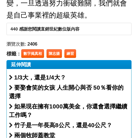
變，一旦透過努力衝破難關，我們就會
是自己事業裡的超級英雄。
440 感謝您閱讀直銷世紀數位版內容
瀏覽次數:
2406
標籤：
數字揭真相
陳志揚
練習
延伸閱讀
1/3大，還是1/4大？
要娶會笑的女孩 人生開心與否 50％看你的
選擇
如果現在擁有1000萬美金，你還會選擇繼續
工作嗎？
竹子是一年長高8公尺，還是40公尺？
兩個牧師蓋教堂