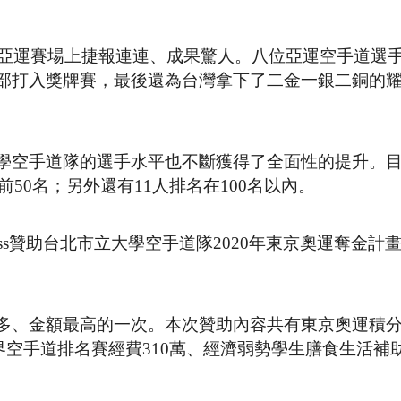
達亞運賽場上捷報連連、成果驚人。八位亞運空手道選
部打入獎牌賽，最後還為台灣拿下了二金一銀二銅的
學空手道隊的選手水平也不斷獲得了全面性的提升。目
前50名；另外還有11人排名在100名以內。
 Swiss贊助台北市立大學空手道隊2020年東京奧運奪金
多、金額最高的一次。本次贊助內容共有東京奧運積
世界空手道排名賽經費310萬、經濟弱勢學生膳食生活補助