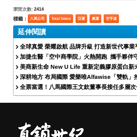
瀏覽次數:
2414
標籤：
八馬公司
Total Swiss
亞運
奧運
空手道
延伸閱讀
全球真愛 榮耀啟航 品牌升級 打造新世代事
加捷生醫「空中商學院
美商新生命 New U Life 重新定義膠原蛋
深耕地方 布局國際 愛樂唯Alfawise
全票當選！八馬國際王文欽董事長接任多層次