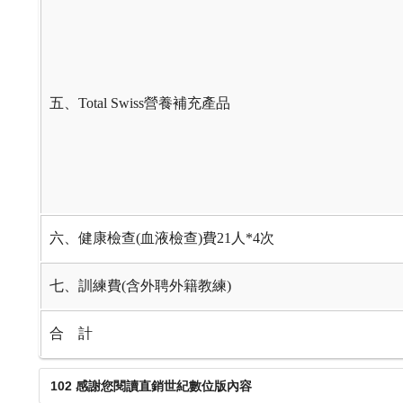
五、Total Swiss營養補充產品
六、健康檢查(血液檢查)費21人*4次
七、訓練費(含外聘外籍教練)
合 計
102 感謝您閱讀直銷世紀數位版內容