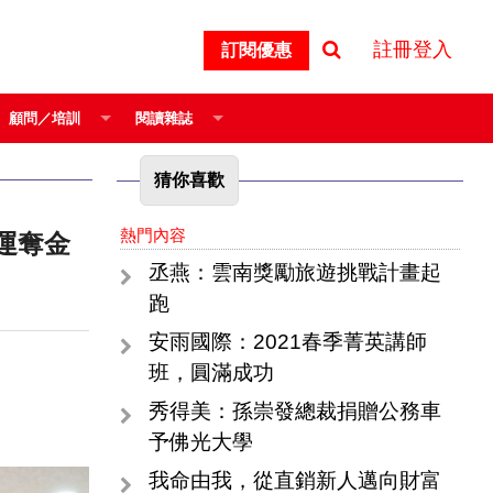
註冊登入
訂閱優惠
顧問／培訓
閱讀雜誌
猜你喜歡
熱門內容
丞燕：雲南獎勵旅遊挑戰計畫起
跑
安雨國際：2021春季菁英講師
班，圓滿成功
秀得美：孫崇發總裁捐贈公務車
予佛光大學
我命由我，從直銷新人邁向財富