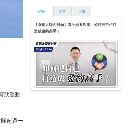
面對面
問答
子曰
【直銷大師面對面】管至彬 EP.10｜如何把自己打
造成邀約高手？
，幫助運動
道隊超過一