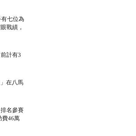
手有七位為
耀眼戰績，
前計有3
計畫」在八馬
分排名參賽
費46萬