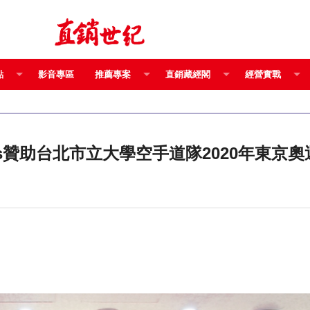
點
影音專區
推薦專案
直銷藏經閣
經營實戰