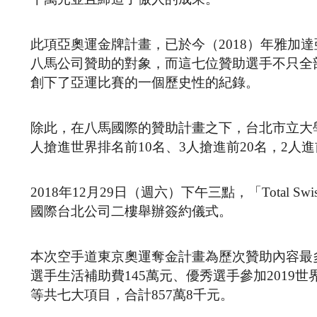
此項亞奧運金牌計畫，已於今（2018）年雅加
八馬公司贊助的對象，而這七位贊助選手不只全
創下了亞運比賽的一個歷史性的紀錄。
除此，在八馬國際的贊助計畫之下，台北市立大
人搶進世界排名前10名、3人搶進前20名，2人進
2018年12月29日（週六）下午三點，「Total
國際台北公司二樓舉辦簽約儀式。
本次空手道東京奧運奪金計畫為歷次贊助內容最
選手生活補助費145萬元、優秀選手參加2019
等共七大項目，合計857萬8千元。