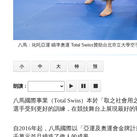
八馬：叱吒亞運 瞄準奧運 Total Swiss贊
小
中
大
特
預
朗讀：
八馬國際事業（Total Swiss）本於「取之
選手受到更好的訓練，在競技舞台上展現最好的
自2016年起，八馬國際以「亞運及奧運會金牌
千萬元並且締造了傲人的成果。