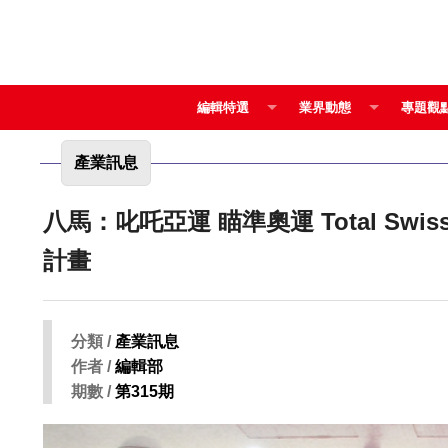
編輯特選
業界動態
專題觀
產業訊息
八馬：叱吒亞運 瞄準奧運 Total Swiss贊助台北市立大學空手道隊2020年東京奧運奪金
計畫
分類 /
產業訊息
作者 /
編輯部
期數 /
第315期