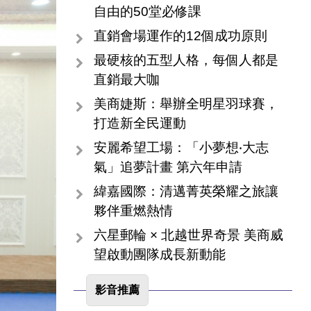
自由的50堂必修課
直銷會場運作的12個成功原則
最硬核的五型人格，每個人都是
直銷最大咖
美商婕斯：舉辦全明星羽球賽，
打造新全民運動
安麗希望工場：「小夢想‧大志
氣」追夢計畫 第六年申請
緯嘉國際：清邁菁英榮耀之旅讓
夥伴重燃熱情
六星郵輪 × 北越世界奇景 美商威
望啟動團隊成長新動能
影音推薦