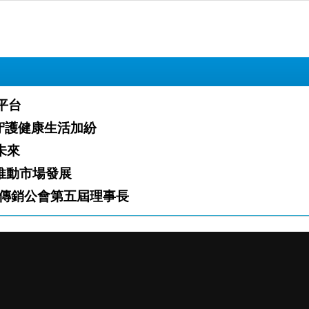
業平台
」火熱開跑 攜手夥伴守護健康生活加紛
白新未來
「雙軌」推動市場發展
傳銷公會第五屆理事長