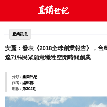
產業訊息
安麗：發表《2018全球創業報告》，台
達71%民眾願意犧牲空閒時間創業
分類 /
產業訊息
作者 /
編輯部
期數 /
第304期