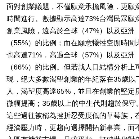
面對創業議題，不僅願意承擔風險，更願
時間進行。數據顯示高達73%台灣民眾願
創業風險，遠高於全球（47%）以及亞洲
（55%）的比例；而在願意犧牲空閒時間
也高達71%，高過全球（57%）以及亞洲
（66%）的比例。但若就人口結構分析上
現，絕大多數渴望創業的年紀落在35歲以
人，渴望度高達65%，並且在創業的堅定
微幅提高；35歲以上的中生代則趨於保守
這些過往被稱為挫折忍受度低的草莓族，
經濟壓力時，更趨向選擇開拓新事業，而