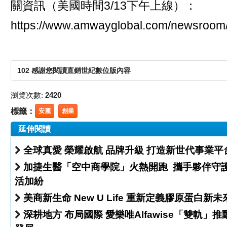
關資訊（美國時間3/13下午上線）：
https://www.amwayglobal.com/newsroom
102 感謝您閱讀直銷世紀數位版內容
瀏覽次數:
2420
標籤：
安麗
創業
延伸閱讀
全球真愛 榮耀啟航 品牌升級 打造新世代事業
加捷生醫「空中商學院」火熱開跑 攜手夥伴守護健康生
活加紛
美商新生命 New U Life 重新定義膠原蛋白新
深耕地方 布局國際 愛樂唯Alfawise「雙軌」推動市場