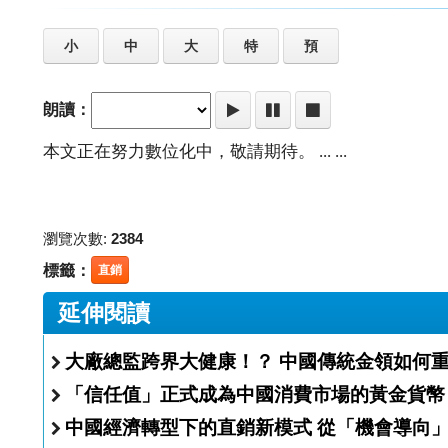
小
中
大
特
預
朗讀：
本文正在努力數位化中，敬請期待。 ... ...
瀏覽次數:
2384
標籤：
直銷
延伸閱讀
大廠總監跨界大健康！？ 中國傳統
「信任值」正式成為中國消費市場的黃金貨幣
中國經濟轉型下的直銷新模式