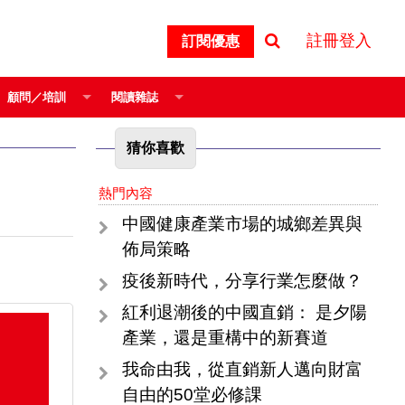
註冊登入
訂閱優惠
顧問／培訓
閱讀雜誌
猜你喜歡
熱門內容
中國健康產業市場的城鄉差異與
佈局策略
疫後新時代，分享行業怎麼做？
紅利退潮後的中國直銷： 是夕陽
產業，還是重構中的新賽道
我命由我，從直銷新人邁向財富
自由的50堂必修課