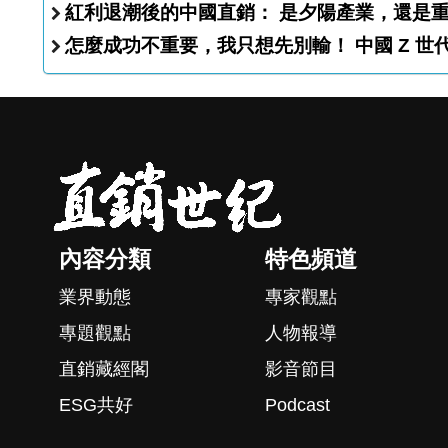
紅利退潮後的中國直銷： 是夕陽
怎麼成功不重要，我
內容分類
特色頻道
業界動態
專家觀點
專題觀點
人物報導
直銷藏經閣
影音節目
ESG共好
Podcast