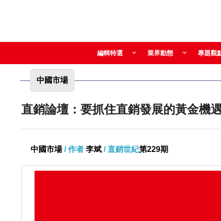
編輯特選
業界動態
專題觀
中國市場
直銷論壇：要抓住直銷發展的黃金機
中國市場
/ 作者
李斌
/ 直銷世紀
第229期