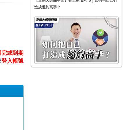
【直銷大師面對面】管至彬 EP.10｜如何把自己打
造成邀約高手？
用完或到期
或
登入帳號