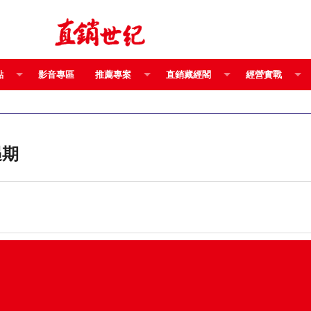
點
影音專區
推薦專案
直銷藏經閣
經營實戰
遇期