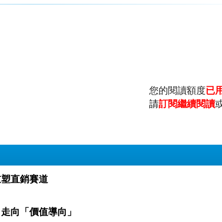
您的閱讀額度
已
請
訂閱繼續閱讀
金領如何重塑直銷賽道
 從「機會導向」走向「價值導向」