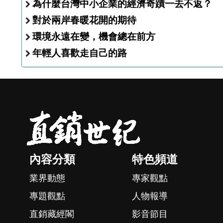
為什麼台灣中小企業的經濟奇蹟一去不返？
對於兩岸春暖花開的期待
環境永遠在變，機會總在前方
年輕人喜歡走自己的路
內容分類
特色頻道
業界動態
專家觀點
專題觀點
人物報導
直銷藏經閣
影音節目