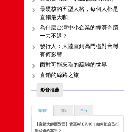
最硬核的五型人格，每個人都是
直銷最大咖
為什麼台灣中小企業的經濟奇蹟
一去不返？
發行人：大陸直銷高門檻對台灣
有何影響
面對可能來臨的疏離的世界
直銷的絲路之旅
影音推薦
面對面
問答
子曰
【直銷大師面對面】管至彬 EP.10｜如何把自己打
造成邀約高手？