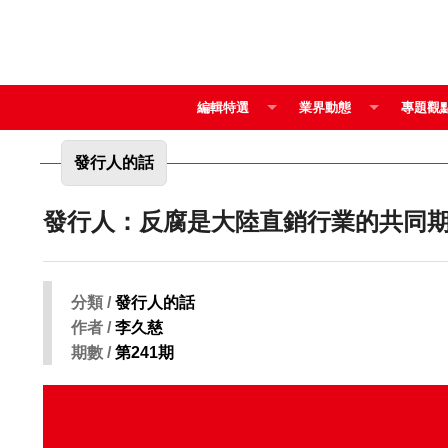
編輯特選
業界動態
專題觀
發行人的話
發行人：反腐是大陸直銷行業的共同
分類 /
發行人的話
作者 /
李久慈
期數 /
第241期