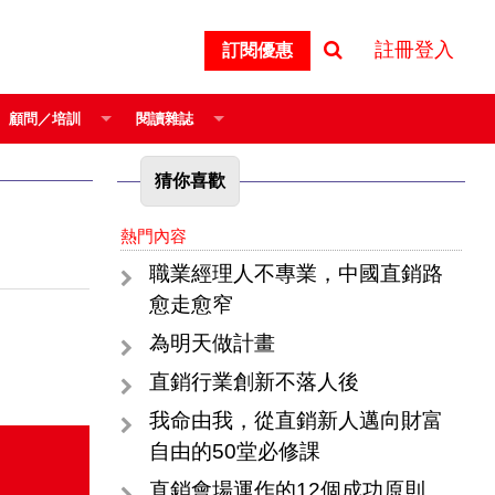
註冊登入
訂閱優惠
顧問／培訓
閱讀雜誌
猜你喜歡
熱門內容
職業經理人不專業，中國直銷路
愈走愈窄
為明天做計畫
直銷行業創新不落人後
我命由我，從直銷新人邁向財富
自由的50堂必修課
直銷會場運作的12個成功原則