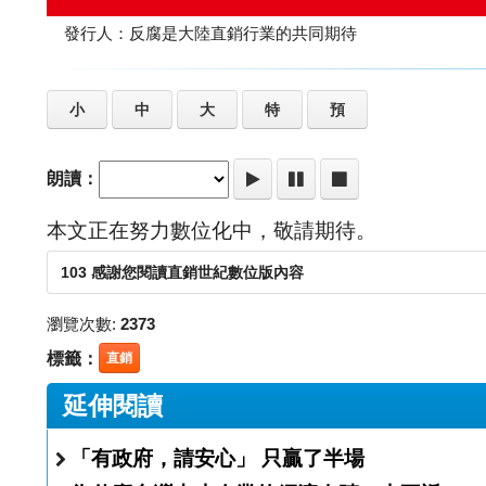
發行人：反腐是大陸直銷行業的共同期待
小
中
大
特
預
朗讀：
本文正在努力數位化中，敬請期待。
103 感謝您閱讀直銷世紀數位版內容
瀏覽次數:
2373
標籤：
直銷
延伸閱讀
「有政府，請安心」 只贏了半場