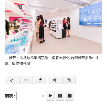
雅芳：看準族群架構完整、保養年輕化 台灣雅芳插旗中山
區一級購物戰場
小
中
大
特
預
朗讀：