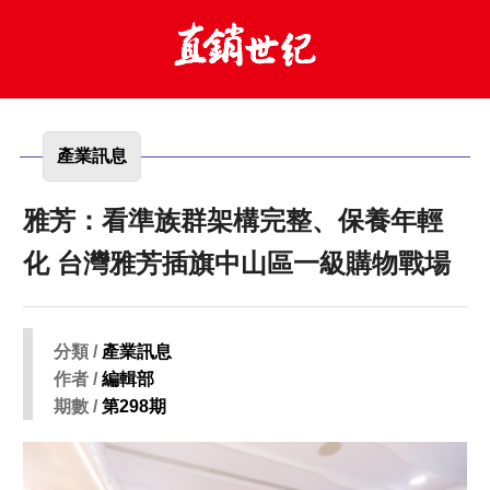
產業訊息
雅芳：看準族群架構完整、保養年輕
化 台灣雅芳插旗中山區一級購物戰場
分類 /
產業訊息
作者 /
編輯部
期數 /
第298期