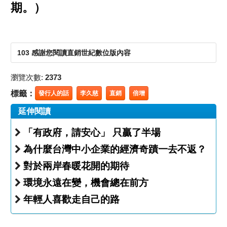
期。）
103 感謝您閱讀直銷世紀數位版內容
瀏覽次數:
2373
標籤：
發行人的話
李久慈
直銷
倍增
延伸閱讀
「有政府，請安心」 只贏了半場
為什麼台灣中小企業的經濟奇蹟一去不返？
對於兩岸春暖花開的期待
環境永遠在變，機會總在前方
年輕人喜歡走自己的路