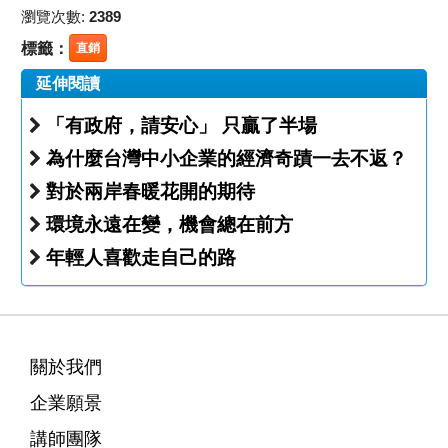
瀏覽次數:
2389
標籤：
直銷
延伸閱讀
「有政府，請安心」 只贏了半場
為什麼台灣中小企業的經濟奇蹟一去不返？
對於兩岸春暖花開的期待
環境永遠在變，機會總在前方
年輕人喜歡走自己的路
關於我們
企業願景
講師團隊