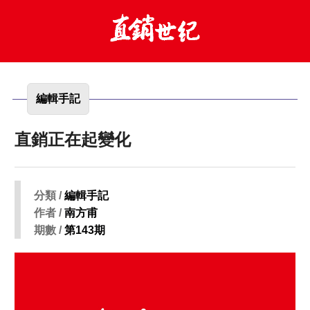
編輯手記
直銷正在起變化
分類 /
編輯手記
作者 /
南方甫
期數 /
第143期