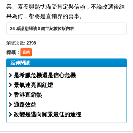
業、素養與熱忱備受肯定與信賴，不論改選後結
果為何，都將是直銷界的喜事。
26 感謝您閱讀直銷世紀數位版內容
瀏覽次數:
2398
標籤：
直銷
延伸閱讀
是希臘危機還是信心危機
景氣連亮四紅燈
香港直銷熱
通路效益
改變是邁向願景最佳的途徑