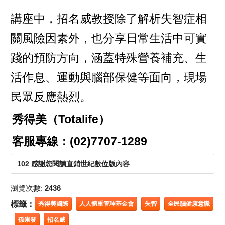
講座中，招名威教授除了解析失智症相
關風險因素外，也分享日常生活中可實
踐的預防方向，涵蓋特殊營養補充、生
活作息、運動與腦部保健等面向，現場
民眾反應熱烈。
秀得美（Totalife）
客服專線：(02)7707-1289
102 感謝您閱讀直銷世紀數位版內容
瀏覽次數:
2436
標籤：
秀得美國際
人人體重管理基金會
失智
全民腦健康意識
孫崇發
招名威