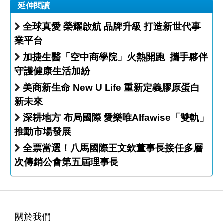
延伸閱讀
全球真愛 榮耀啟航 品牌升級 打造新世代事
業平台
加捷生醫「空中商學院」火熱開跑 攜手夥伴
守護健康生活加紛
美商新生命 New U Life 重新定義膠原蛋白
新未來
深耕地方 布局國際 愛樂唯Alfawise「雙軌」
推動市場發展
全票當選！八馬國際王文欽董事長接任多層
次傳銷公會第五屆理事長
關於我們