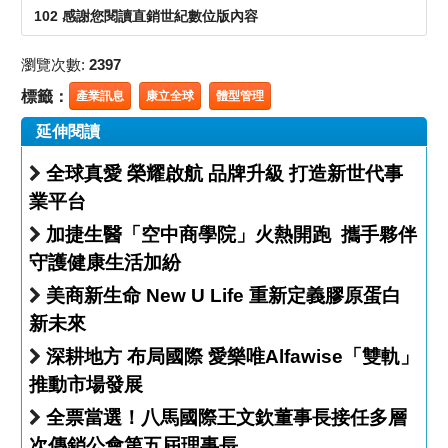
102 感謝您閱讀直銷世紀數位版內容
瀏覽次數:
2397
標籤：
產業訊息
康立全球
體型管理
延伸閱讀
全球真愛 榮耀啟航 品牌升級 打造新世代事
業平台
加捷生醫「空中商學院」火熱開跑 攜手夥伴
守護健康生活加紛
美商新生命 New U Life 重新定義膠原蛋白
新未來
深耕地方 布局國際 愛樂唯Alfawise「雙軌」
推動市場發展
全票當選！八馬國際王文欽董事長接任多層
次傳銷公會第五屆理事長