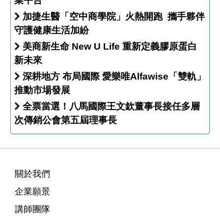
業平台
加捷生醫「空中商學院」火熱開跑 攜手夥伴
守護健康生活加紛
美商新生命 New U Life 重新定義膠原蛋白
新未來
深耕地方 布局國際 愛樂唯Alfawise「雙軌」
推動市場發展
全票當選！八馬國際王文欽董事長接任多層
次傳銷公會第五屆理事長
關於我們
企業願景
講師團隊