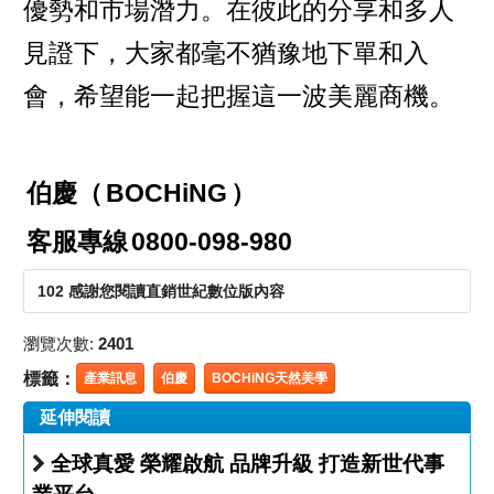
優勢和市場潛力。在彼此的分享和多人
見證下，大家都毫不猶豫地下單和入
會，希望能一起把握這一波美麗商機。
伯慶（
BOCHiNG
）
客服專線
0800-098-980
102 感謝您閱讀直銷世紀數位版內容
瀏覽次數:
2401
標籤：
產業訊息
伯慶
BOCHiNG天然美學
延伸閱讀
全球真愛 榮耀啟航 品牌升級 打造新世代事