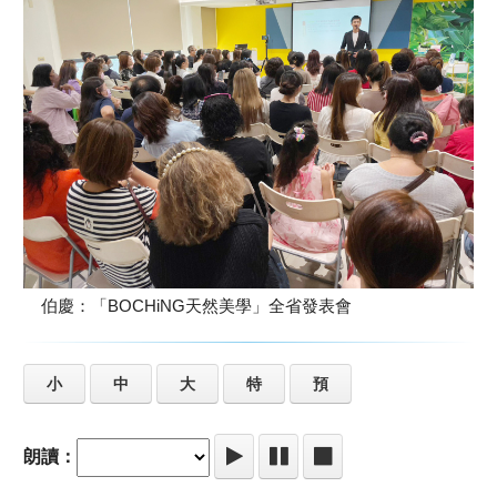
伯慶：「BOCHiNG天然美學」全省發表會
小
中
大
特
預
朗讀：