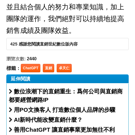
並且結合個人的努力和專業知識，加上
團隊的運作，我們絕對可以持續地提高
銷售成績及團隊效益。
425 感謝您閱讀直銷世紀數位版內容
瀏覽次數:
2440
標籤：
ChatGPT
直銷
卓天仁
延伸閱讀
數位浪潮下的直銷重生：爲何公司與直銷商
都要經營網路IP
用PO文換客人 打造數位個人品牌的步驟
AI新時代能改變直銷什麼？
善用ChatGPT 讓直銷事業更加無往不利