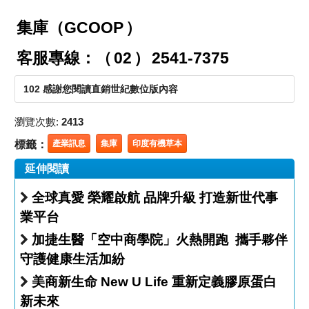
集庫（GCOOP
）
客服專線：（
02
）
2541-7375
102 感謝您閱讀直銷世紀數位版內容
瀏覽次數:
2413
標籤：
產業訊息
集庫
印度有機草本
延伸閱讀
全球真愛 榮耀啟航 品牌升級 打造新世代事
業平台
加捷生醫「空中商學院」火熱開跑 攜手夥伴
守護健康生活加紛
美商新生命 New U Life 重新定義膠原蛋白
新未來