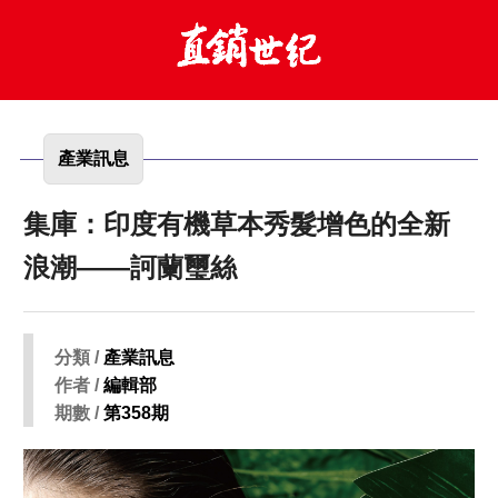
產業訊息
集庫：印度有機草本秀髮增色的全新
浪潮——訶蘭璽絲
分類 /
產業訊息
作者 /
編輯部
期數 /
第358期