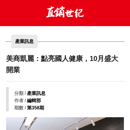
產業訊息
美商凱麗：點亮國人健康，10月盛大
開業
分類 /
產業訊息
作者 /
編輯部
期數 /
第358期