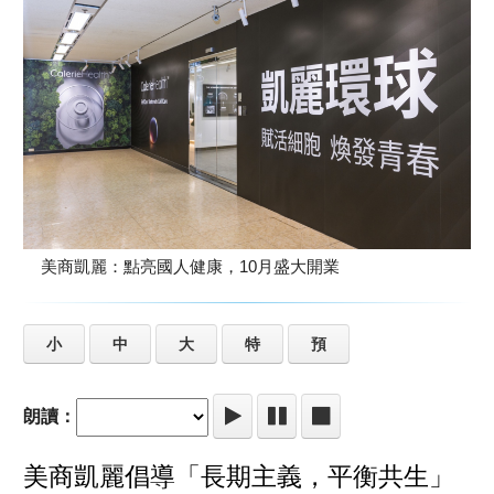
美商凱麗：點亮國人健康，10月盛大開業
小
中
大
特
預
朗讀：
美商凱麗倡導「長期主義，平衡共生」