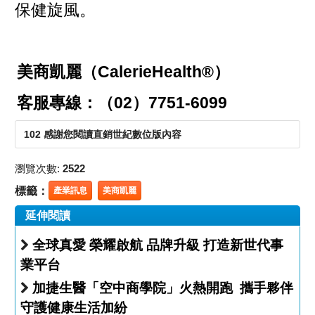
保健旋風。
美商凱麗（CalerieHealth®）
客服專線：（02）7751-6099
102 感謝您閱讀直銷世紀數位版內容
瀏覽次數:
2522
標籤：
產業訊息
美商凱麗
延伸閱讀
全球真愛 榮耀啟航 品牌升級 打造新世代事
業平台
加捷生醫「空中商學院」火熱開跑 攜手夥伴
守護健康生活加紛