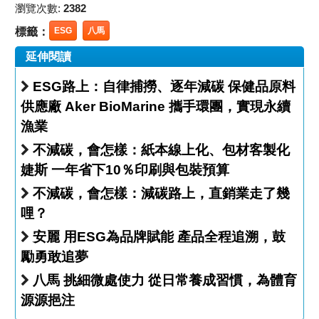
瀏覽次數:
2382
標籤：
ESG
八馬
延伸閱讀
ESG路上：自律捕撈、逐年減碳 保健品原料
供應廠 Aker BioMarine 攜手環團，實現永續
漁業
不減碳，會怎樣：紙本線上化、包材客製化
婕斯 一年省下10％印刷與包裝預算
不減碳，會怎樣：減碳路上，直銷業走了幾
哩？
安麗 用ESG為品牌賦能 產品全程追溯，鼓
勵勇敢追夢
八馬 挑細微處使力 從日常養成習慣，為體育
源源挹注