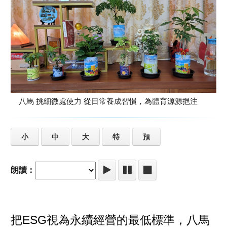
八馬 挑細微處使力 從日常養成習慣，為體育源源挹注
小
中
大
特
預
朗讀：
把ESG視為永續經營的最低標準，八馬