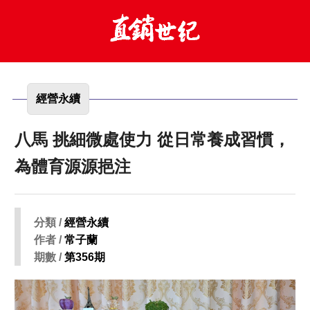
經營永續
八馬 挑細微處使力 從日常養成習慣，
為體育源源挹注
分類 /
經營永續
作者 /
常子蘭
期數 /
第356期