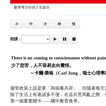
數學考15分的人生啟示
小
中
大
特
預
朗讀：
There is no coming to consciousness without pain
少了悲苦，人不容易走向覺悟。
～卡爾‧榮格（Carl Jung，瑞士心理
儘管政策上說是要「與病毒共存」，但隨著每天
除了生活上有著諸多不便，在這兵荒馬亂之際，有
第一個重要關卡——國中教育會考。