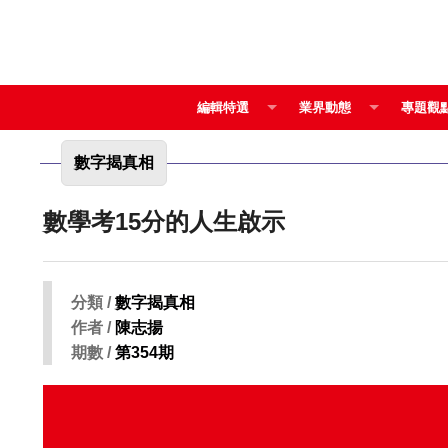
編輯特選
業界動態
專題觀
數字揭真相
數學考15分的人生啟示
分類 /
數字揭真相
作者 /
陳志揚
期數 /
第354期