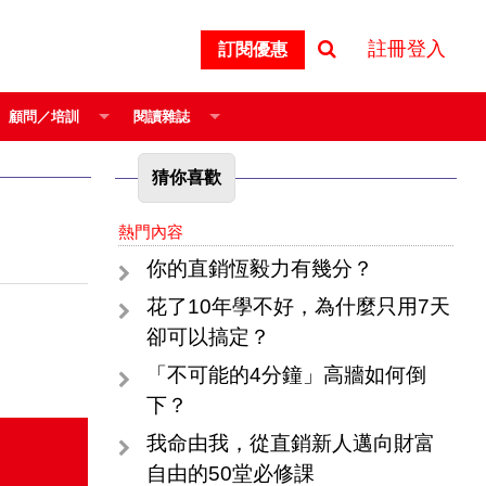
註冊登入
訂閱優惠
顧問／培訓
閱讀雜誌
猜你喜歡
熱門內容
你的直銷恆毅力有幾分？
花了10年學不好，為什麼只用7天
卻可以搞定？
「不可能的4分鐘」高牆如何倒
下？
我命由我，從直銷新人邁向財富
自由的50堂必修課