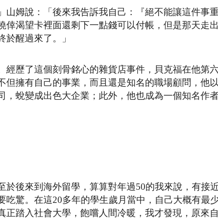
」山姆說：「後來我告訴我自己：『絕不能讓這件事
僥倖渴望卡裡面還剩下一點錢可以付帳，但是那天走
終於醒過來了。」
。經歷了這個刻骨銘心的雜貨店事件，貝克福在他第
不但擁有自己的事業，而且還是知名的職場顧問，他
司，蛻變成出色大企業；此外，他也成為一個知名作
至於後來到海外留學，算算對年過50的我來說，有接
要吃驚。在這20多年的學生歲月當中，自己大概有最
真正踏入社會大學，飽嚐人間冷暖，我才發現，原來