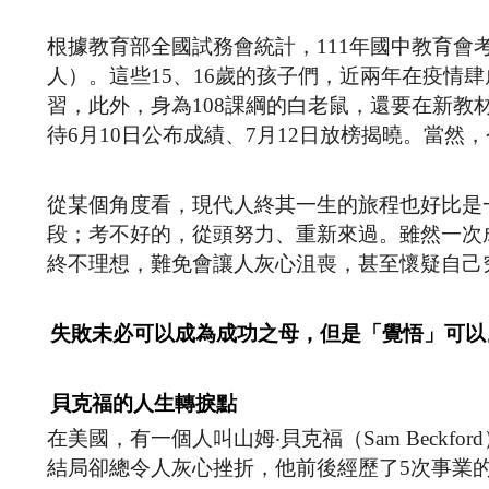
根據教育部全國試務會統計，111年國中教育會考全
人）。這些15、16歲的孩子們，近兩年在疫情
習，此外，身為108課綱的白老鼠，還要在新
待6月10日公布成績、7月12日放榜揭曉。當
從某個角度看，現代人終其一生的旅程也好比是
段；考不好的，從頭努力、重新來過。雖然一次
終不理想，難免會讓人灰心沮喪，甚至懷疑自己
失敗未必可以成為成功之母，但是「覺悟」可以
貝克福的人生轉捩點
在美國，有一個人叫山姆‧貝克福（Sam Beck
結局卻總令人灰心挫折，他前後經歷了5次事業