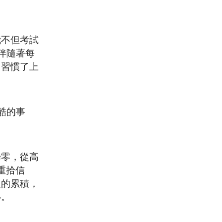
我不但考試
伴隨著每
、習慣了上
酷的事
歸零，從高
重拾信
定的累積，
心。