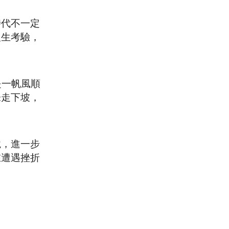
時代不一定
人生考驗，
是一帆風順
未走下坡，
境，進一步
在遭遇挫折