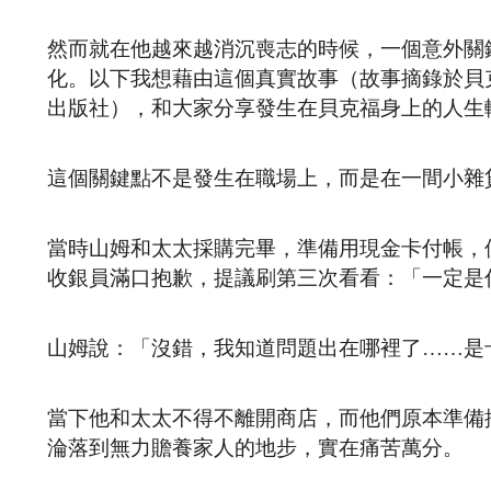
然而就在他越來越消沉喪志的時候，一個意外關
化。以下我想藉由這個真實故事（故事摘錄於貝克福的著作1
出版社），和大家分享發生在貝克福身上的人生
這個關鍵點不是發生在職場上，而是在一間小雜
當時山姆和太太採購完畢，準備用現金卡付帳，
收銀員滿口抱歉，提議刷第三次看看：「一定是
山姆說：「沒錯，我知道問題出在哪裡了……是
當下他和太太不得不離開商店，而他們原本準備
淪落到無力贍養家人的地步，實在痛苦萬分。