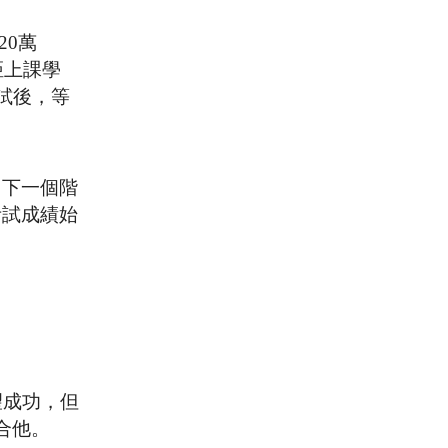
20萬
距上課學
試後，等
向下一個階
考試成績始
望成功，但
合他。