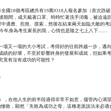
國18個考區總共有19萬9318人報名參加（首次跌破
肆虐期間，成天戴著口罩、時時忙著洗手消毒，被迫遠
教材中適應、煎熬、摸索，然後在結束兩天如臨大敵的考
然，今年身為考生家長的我，心情也是隨之七上八下……
一場又一場的大小考試，考得好的往前跨越一步，邁
成績的好壞，不至於影響終身的發展和成就，但如果
究竟有沒有成功的可能性？
。
ford），在他人生的前半段過得非常不如意，儘管內心渴
的慘敗，顯然「失敗為成功之母」這種老派說法未必適