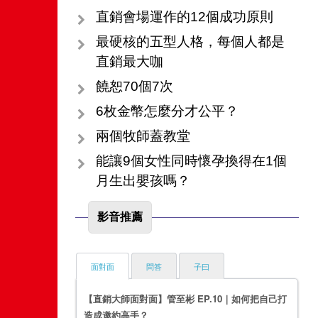
直銷會場運作的12個成功原則
最硬核的五型人格，每個人都是
直銷最大咖
饒恕70個7次
6枚金幣怎麼分才公平？
兩個牧師蓋教堂
能讓9個女性同時懷孕換得在1個
月生出嬰孩嗎？
影音推薦
面對面
問答
子曰
【直銷大師面對面】管至彬 EP.10｜如何把自己打
造成邀約高手？