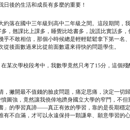
我日後的生活和成長有多麼的重要！
大約落在國中三年級到高中二年級之間。這段期間，
藍字多，翹課比上課多，睡覺比唸書多，說謊比實話多，
幾乎不敢相信，那個小時候總是輕輕鬆鬆拿下第一名
次從後面數過來比從前面數還來得快的問題學生。
，在某次學校段考中，我數學竟然只考了15分，這個殘
情，撇開最不值錢的臉皮問題，痛定思痛，決定一切
發憤圖強，竟然讓我僥倖地躋身國立大學的窄門，不但
書」的學習真諦——真正有效的學習，靠的是長期穩
唯有不自滿，才可以永遠保持一顆謙卑、願意學習的