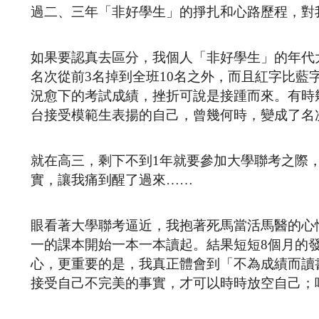
過二、三年「非好學生」的掙扎和心路歷程，對
如果要認真去區分，我個人「非好學生」的年代
名次從前3名掉到全班10名之外，而且紅字比
況愈下的考試成績，挫折可說是接踵而來。有時
台接受模範生表揚的自己，曾幾何時，變成了名
就在高三，剩下不到1年就要參加大學聯考之際
實，讓我痛到醒了過來……
眼看著大學聯考逼近，我抱著死馬當活馬醫的心
一的課本開始一本一本讀起。結果短短8個月的
心，更重要的是，我真正體會到「不為成績而讀
接受自己不完美的事實，才可以時時放空自己；