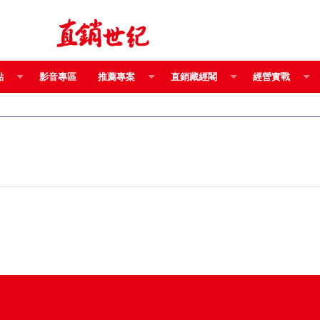
點
影音專區
推薦專案
直銷藏經閣
經營實戰