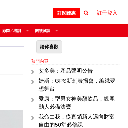
註冊登入
訂閱優惠
顧問／培訓
閱讀雜誌
猜你喜歡
熱門內容
艾多美：產品聲明公告
婕斯：GPS新創表揚會，編織夢
想舞台
愛康：型男女神美顏飲品，靚麗
動人必備法寶
我命由我，從直銷新人邁向財富
自由的50堂必修課