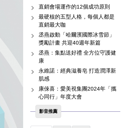
直銷會場運作的12個成功原則
最硬核的五型人格，每個人都是
直銷最大咖
丞燕啟動「哈爾濱國際冰雪節」
獎勵計畫 共迎40週年新篇
丞燕：集點送好禮 全方位守護健
康
永維諾：經典滋養皂 打造潤澤新
肌感
康倈喜：愛美視集團2024年「攜
心同行」年度大會
影音推薦