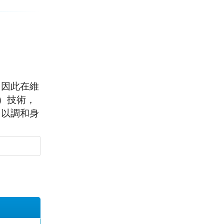
，因此在維
）技術，
，以調和身