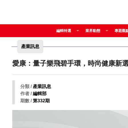
編輯特選
業界動態
專題觀
產業訊息
愛康：量子樂飛碧手環，時尚健康新
分類 /
產業訊息
作者 /
編輯部
期數 /
第332期