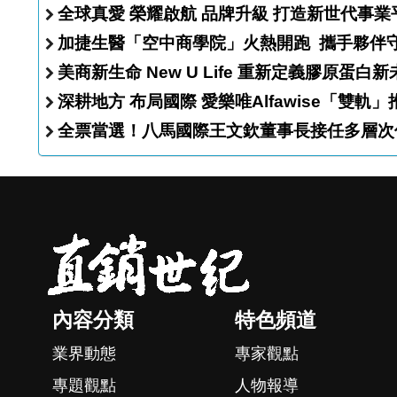
全球真愛 榮耀啟航 品牌升級 打造新世代事
加捷生醫「空中商學院
美商新生命 New U Life 重新定義膠原蛋
深耕地方 布局國際 愛樂唯Alfawise
全票當選！八馬國際王文欽董事長接任多層次
內容分類
特色頻道
業界動態
專家觀點
專題觀點
人物報導