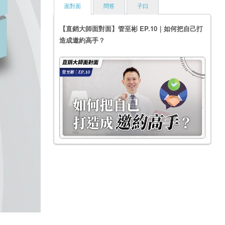
面對面
問答
子曰
【直銷大師面對面】管至彬 EP.10｜如何把自己打
造成邀約高手？