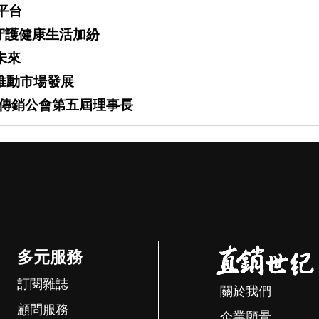
業平台
」火熱開跑 攜手夥伴守護健康生活加紛
白新未來
「雙軌」推動市場發展
傳銷公會第五屆理事長
多元服務
訂閱雜誌
關於我們
顧問服務
企業願景