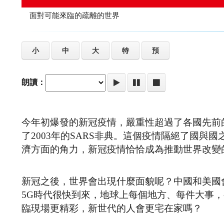
面對可能來臨的疏離的世界
小
中
大
特
預
朗讀：
今年初爆發的新冠疫情，嚴重性超過了各國先前
了2003年的SARS非典。這個疫情隔絕了國
濟方面的角力，新冠疫情恰恰成為推動世界改變
新冠之後，世界會出現什麼面貌呢？中國和美國
5G時代很快到來，地球上每個地方、每件大事
臨現場更精彩，新世代的人會更宅在家嗎？