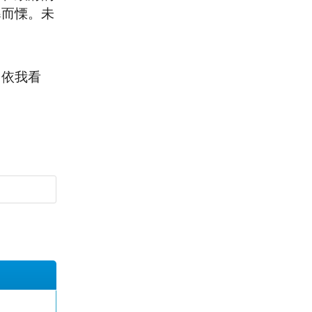
寒而慄。未
。依我看