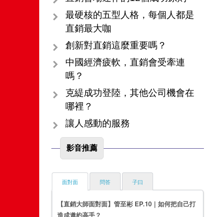
最硬核的五型人格，每個人都是
直銷最大咖
創新對直銷這麼重要嗎？
中國經濟疲軟，直銷會受牽連
嗎？
克緹成功登陸，其他公司機會在
哪裡？
讓人感動的服務
影音推薦
面對面
問答
子曰
【直銷大師面對面】管至彬 EP.10｜如何把自己打
造成邀約高手？