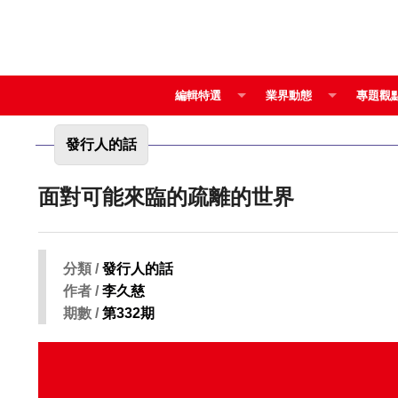
編輯特選
業界動態
專題觀
發行人的話
面對可能來臨的疏離的世界
分類 /
發行人的話
作者 /
李久慈
期數 /
第332期