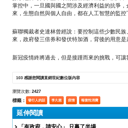
掌控中，一旦國與國之間涉及經濟利益的抗爭，
來，生態自然與個人自由，都在人工智慧的監控
蘇聯獨裁者史達林曾經說：要控制這些少數民族
來，政府發三倍券和發伏特加酒，背後的用意是
新冠疫情終將過去，但是接踵而來的挑戰，可讓
103 感謝您閱讀直銷世紀數位版內容
瀏覽次數:
2427
標籤：
發行人的話
李久慈
疫情
報復性消費
延伸閱讀
「有政府，請安心」 只贏了半場