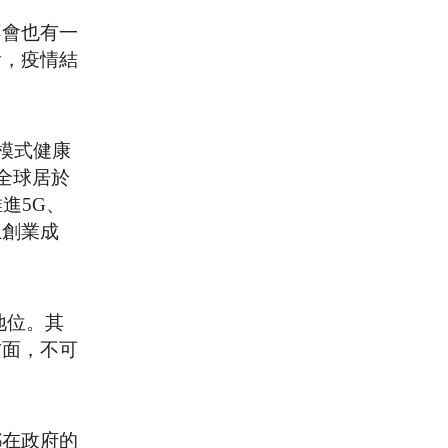
不會也有一
看，疫情結
模式健康
全球居於
進5G、
上創業成
地位。其
方面，不可
都在政府的