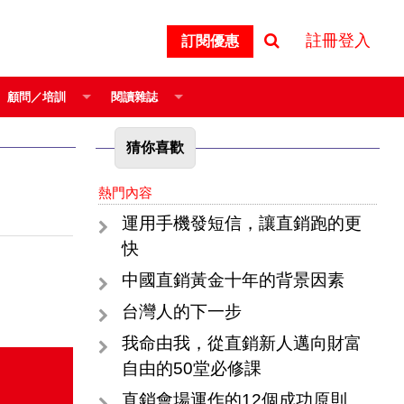
註冊登入
訂閱優惠
顧問／培訓
閱讀雜誌
猜你喜歡
熱門內容
運用手機發短信，讓直銷跑的更
快
中國直銷黃金十年的背景因素
台灣人的下一步
我命由我，從直銷新人邁向財富
自由的50堂必修課
直銷會場運作的12個成功原則