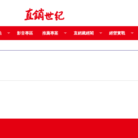
點
影音專區
推薦專案
直銷藏經閣
經營實戰