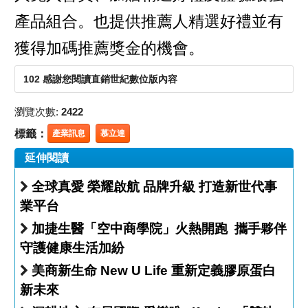
產品組合。也提供推薦人精選好禮並有
獲得加碼推薦獎金的機會。
102 感謝您閱讀直銷世紀數位版內容
瀏覽次數:
2422
標籤：
產業訊息
慕立達
延伸閱讀
全球真愛 榮耀啟航 品牌升級 打造新世代事
業平台
加捷生醫「空中商學院」火熱開跑 攜手夥伴
守護健康生活加紛
美商新生命 New U Life 重新定義膠原蛋白
新未來