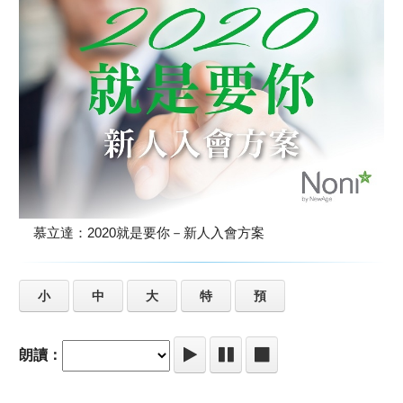
慕立達：2020就是要你－新人入會方案
小
中
大
特
預
朗讀：