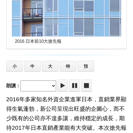
2016 日本前10大搶先報
小
中
大
特
預
朗讀：
2016年多家知名外資企業進軍日本，直銷業界顯
得生氣蓬勃，新公司呈現出旺盛的企圖心，而不
少既有的公司亦不遑多讓，維持穩定的成長，期
待2017年日本直銷產業能有大突破。本次搶先報