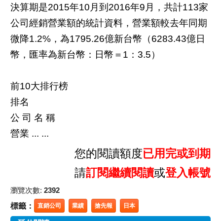
決算期是2015年10月到2016年9月，共計113家
公司經銷營業額的統計資料，營業額較去年同期
微降1.2%，為1795.26億新台幣（6283.43億日
幣，匯率為新台幣：日幣＝1：3.5）
前10大排行榜
排名
公 司 名 稱
營業 ... ...
您的閱讀額度
已用完或到期
請
訂閱繼續閱讀
或
登入帳號
瀏覽次數:
2392
標籤：
直銷公司
業績
搶先報
日本