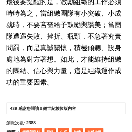
最後要提醒的是，激勵組織的工作必須
時時為之，當組織團隊有小突破、小成
就時，不要吝嗇給予鼓勵與讚美；當團
隊遭遇失敗、挫折、瓶頸，不急著究責
問罰，而是真誠關懷，積極傾聽、設身
處地為對方著想。如此，才能維持組織
的團結、信心與力量，這是組織運作成
功的重要因素。
439 感謝您閱讀直銷世紀數位版內容
瀏覽次數:
2388
組織醫觀點
睡眠
失眠
熱情
交感神經