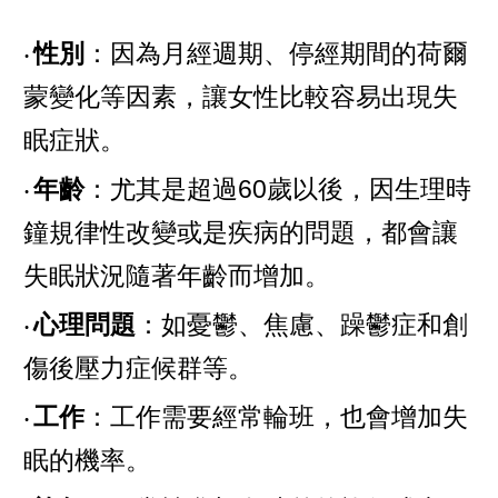
‧
性別
：因為月經週期、停經期間的荷爾
蒙變化等因素，讓女性比較容易出現失
眠症狀。
‧
年齡
：尤其是超過60歲以後，因生理時
鐘規律性改變或是疾病的問題，都會讓
失眠狀況隨著年齡而增加。
‧
心理問題
：如憂鬱、焦慮、躁鬱症和創
傷後壓力症候群等。
‧
工作
：工作需要經常輪班，也會增加失
眠的機率。