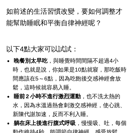
如前述的生活習慣改變，要如何調整才
能幫助睡眠和平衡自律神經呢？
以下4點大家可以試試：
晚餐別太早吃
，與睡覺時間間隔不超過4小
時，也就是說，你如果是10點就寢，那吃飯時
間應該在5～6點，因為吃飽後交感神經會放
鬆，這時候就容易入睡。
睡前
2
小時不進行激烈運動
，也不洗太熱的
水，因為水溫過熱會刺激交感神經，使心跳、
新陳代謝加速，反而不利入睡。
躺在床上後進行腹式呼吸
，慢慢吸、吐，每個
動作維持4秒，能調節自律神經，感受放鬆、