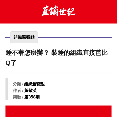
組織醫觀點
睡不著怎麼辦？ 裝睡的組織直接芭比
Q了
分類 /
組織醫觀點
作者 /
黃敬英
期數 /
第358期