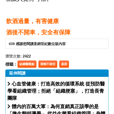
飲酒過量，有害健康
酒後不開車，安全有保障
439 感謝您閱讀直銷世紀數位版內容
瀏覽次數:
2422
標籤：
組織醫觀點
酒精不耐症
基因
延伸閱讀
心血管健康：打造高效的循環系統 從預防醫
學看組織管理；拒絕「組織梗塞」，打造長青
團隊
體內的百萬大軍：為何直銷真正該學的是
「微生態領導學」 從益生菌看組織管理；身體