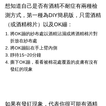
想知道自己是否有酒精不耐症有兩種檢
測方式，第一種為DIY簡易版，只需酒精
（或酒精棉片）以及OK繃：
將OK蹦的紗布處以酒精沾濕或將酒精棉片對
折放在紗布處
將OK蹦貼在手上臂內側
靜待15~20分鐘
撕下OK蹦，看看被棉花處覆蓋的皮膚有沒有
發紅的現象
如果有發紅現象，代表你很可能有酒精