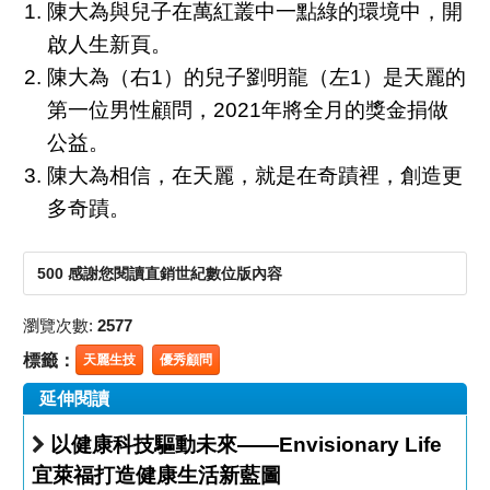
陳大為與兒子在萬紅叢中一點綠的環境中，開
啟人生新頁。
陳大為（右1）的兒子劉明龍（左1）是天麗的
第一位男性顧問，2021年將全月的獎金捐做
公益。
陳大為相信，在天麗，就是在奇蹟裡，創造更
多奇蹟。
500 感謝您閱讀直銷世紀數位版內容
瀏覽次數:
2577
標籤：
天麗生技
優秀顧問
延伸閱讀
以健康科技驅動未來——Envisionary Life
宜萊福打造健康生活新藍圖