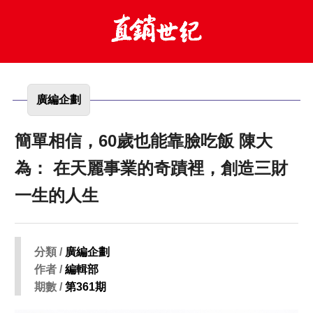
廣編企劃
簡單相信，60歲也能靠臉吃飯 陳大
為： 在天麗事業的奇蹟裡，創造三財
一生的人生
分類 /
廣編企劃
作者 /
編輯部
期數 /
第361期