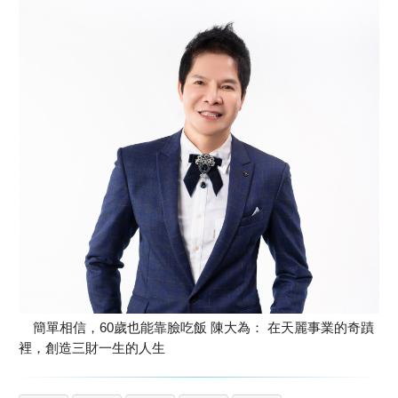
簡單相信，60歲也能靠臉吃飯 陳大為： 在天麗事業的奇蹟
裡，創造三財一生的人生