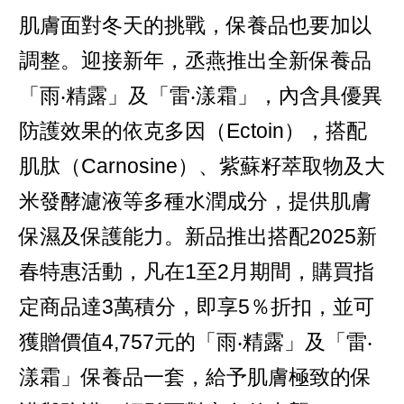
肌膚面對冬天的挑戰，保養品也要加以
調整。迎接新年，丞燕推出全新保養品
「雨‧精露」及「雷‧漾霜」，內含具優異
防護效果的依克多因（Ectoin），搭配
肌肽（Carnosine）、紫蘇籽萃取物及大
米發酵濾液等多種水潤成分，提供肌膚
保濕及保護能力。新品推出搭配2025新
春特惠活動，凡在1至2月期間，購買指
定商品達3萬積分，即享5％折扣，並可
獲贈價值4,757元的「雨‧精露」及「雷‧
漾霜」保養品一套，給予肌膚極致的保