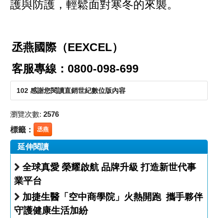
護與防護，輕鬆面對寒冬的來襲。
丞燕國際（EEXCEL）
客服專線：0800-098-699
102 感謝您閱讀直銷世紀數位版內容
瀏覽次數:
2576
標籤：
丞燕
延伸閱讀
全球真愛 榮耀啟航 品牌升級 打造新世代事
業平台
加捷生醫「空中商學院」火熱開跑 攜手夥伴
守護健康生活加紛