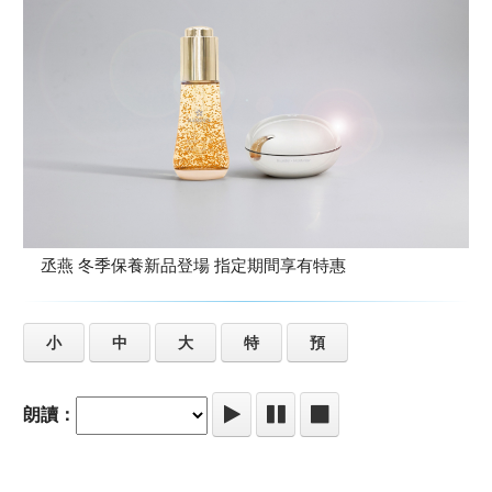
丞燕 冬季保養新品登場 指定期間享有特惠
小
中
大
特
預
朗讀：