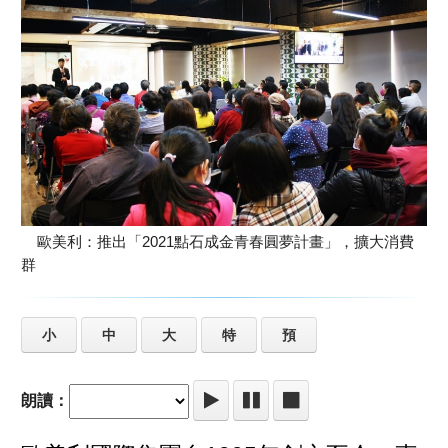
歐美利：推出「2021點石成金青春圓夢計畫」，擴大消費
群
小
中
大
特
預
朗讀：