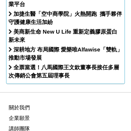
業平台
加捷生醫「空中商學院」火熱開跑 攜手夥伴
守護健康生活加紛
美商新生命 New U Life 重新定義膠原蛋白
新未來
深耕地方 布局國際 愛樂唯Alfawise「雙軌」
推動市場發展
全票當選！八馬國際王文欽董事長接任多層
次傳銷公會第五屆理事長
關於我們
企業願景
講師團隊