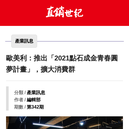
產業訊息
歐美利：推出「2021點石成金青春圓
夢計畫」，擴大消費群
分類 /
產業訊息
作者 /
編輯部
期數 /
第342期