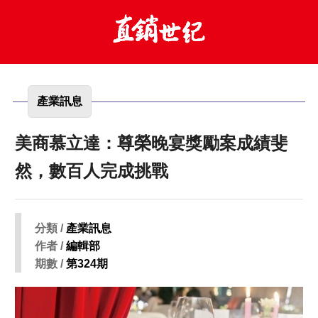
產業訊息
美商慕立達：尊榮晚宴獎勵案成績斐
然，數百人完成挑戰
分類 /
產業訊息
作者 /
編輯部
期數 /
第324期