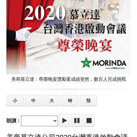
美商慕立達：尊榮晚宴獎勵案成績斐然，數百人完成挑戰
小
中
大
特
預
朗讀：