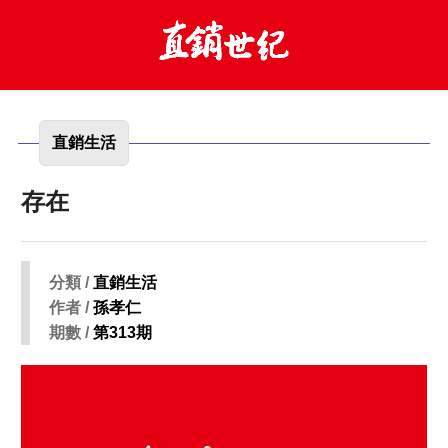
直銷生活
存在
分類 /
直銷生活
作者 /
孫孝仁
期數 /
第313期