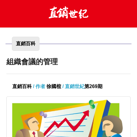
直銷百科
組織會議的管理
直銷百科
/ 作者
徐國楦
/ 直銷世紀
第269期