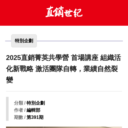
特別企劃
2025直銷菁英共學營 首場講座 組織活
化新戰略 激活團隊自轉，業績自然裂
變
分類 /
特別企劃
作者 /
編輯部
期數 /
第391期