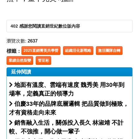
402 感謝您閱讀直銷世紀數位版內容
瀏覽次數:
2637
標籤：
2025直銷菁英共學營
組織活化新戰略
激活團隊自轉
業績自然裂變
管至彬
延伸閱讀
地面有溫度、雲端有速度 魏秀美 用30年到
場率，定義真正的領導力
伯慶33年的品牌底層邏輯 把品質做到極致，
才有資格走向未來
銷售融入生活，關係投入長久 林淑靖 不計
較、不強推，開心做一輩子