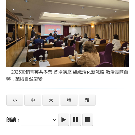
2025直銷菁英共學營 首場講座 組織活化新戰略 激活團隊自
轉，業績自然裂變
小
中
大
特
預
朗讀：