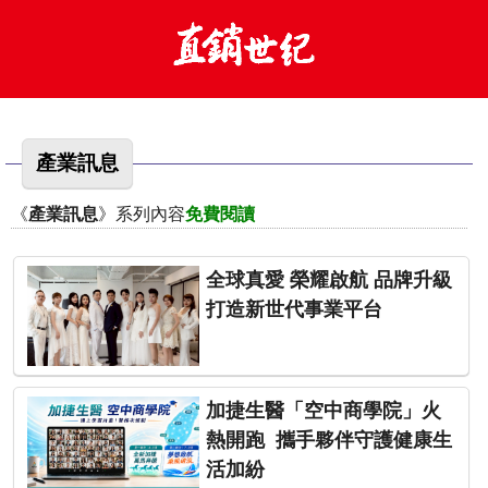
產業訊息
《
產業訊息
》系列內容
免費閱讀
全球真愛 榮耀啟航 品牌升級
打造新世代事業平台
加捷生醫「空中商學院」火
熱開跑 攜手夥伴守護健康生
活加紛