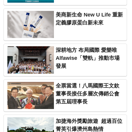
美商新生命 New U Life 重新
定義膠原蛋白新未來
深耕地方 布局國際 愛樂唯
Alfawise「雙軌」推動市場
發展
全票當選！八馬國際王文欽
董事長接任多層次傳銷公會
第五屆理事長
加捷海外獎勵旅遊 超過百位
菁英引爆濟州島熱情