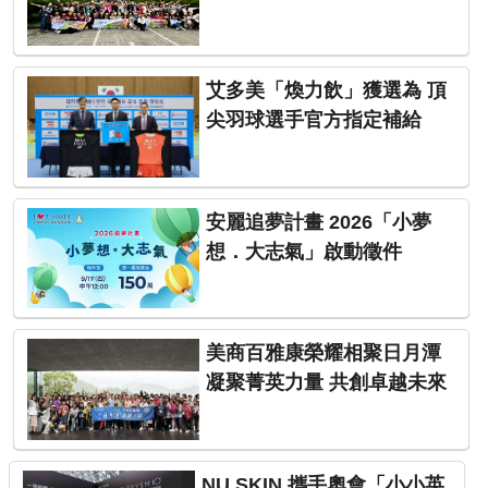
艾多美「煥力飲」獲選為 頂
尖羽球選手官方指定補給
安麗追夢計畫 2026「小夢
想．大志氣」啟動徵件
美商百雅康榮耀相聚日月潭
凝聚菁英力量 共創卓越未來
NU SKIN 攜手奧會「小小英